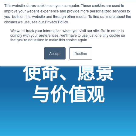
This website stores cookies on your computer. These cookies are used to
Chinese
improve your website experience and provide more personalized services to
you, both on this website and through other media. To find out more about the
English
cookies we use, see our Privacy Policy.
French
We won't track your information when you visit our site. But in order to
comply with your preferences, we'll have to use just one tiny cookie so
Spanish
that you're not asked to make this choice again.
Panjabi
Accept
Decline
Arabic
使命、愿景
Hindi
Tagalog
与价值观
Cantonese
Italian