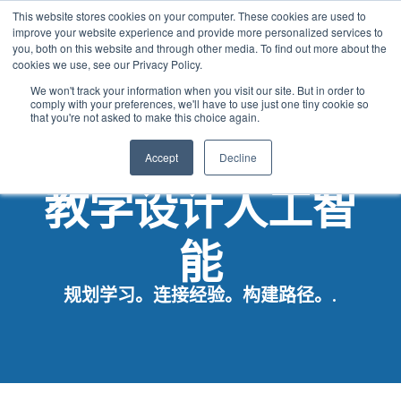
This website stores cookies on your computer. These cookies are used to
Chinese
improve your website experience and provide more personalized services to
English
you, both on this website and through other media. To find out more about the
cookies we use, see our Privacy Policy.
French
We won't track your information when you visit our site. But in order to
comply with your preferences, we'll have to use just one tiny cookie so
Spanish
that you're not asked to make this choice again.
Panjabi
Accept
Decline
Arabic
教学设计人工智
Hindi
Tagalog
能
Cantonese
Italian
规划学习。连接经验。构建路径。.