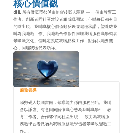
核心價值觀
dHL 所有做嘅嘢都係由佢背後嘅人驅動 — 一個由教育工
作者、創新者同社區建設者組成嘅團隊，佢哋每日都有目
的噉出現。我哋嘅核心價值觀反映咗呢種承諾，塑造咗我
哋為我哋嘅工作、我哋嘅合作夥伴同埋我哋服務嘅學習者
帶嚟嘅文化。佢哋定義咗我哋點樣工作，點解我哋要關
心，同埋我哋代表啲咩。.
服務領導
喺數碼人類圖書館，領導能力係由服務開始。我哋
會以謙虛、有意圖同關懷嘅心態為我哋嘅學生、教
育工作者、合作夥伴同社區出現 — 致力為我哋服
務嘅學習者做啲為我哋服務嘅學習者帶嚟改變嘅工
作。.