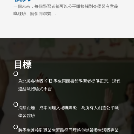
一個未來，每個學習者都可以公平噉接觸到令學習有意義
嘅經驗、關係同聯繫。.
目標

為北美各地嘅 K-12 學生同圖書館學習者提供正宗、課程
連結嘅體驗式學習

消除距離、成本同埋入場嘅障礙，為所有人創造公平嘅
學習體驗

將學生連接到職業生涯路徑同埋將佢哋帶嚟生活嘅專業