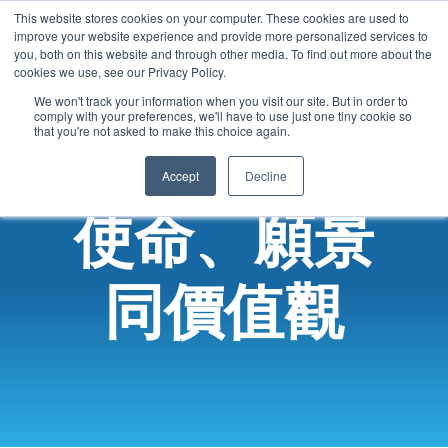
This website stores cookies on your computer. These cookies are used to
Cantonese
improve your website experience and provide more personalized services to
English
you, both on this website and through other media. To find out more about the
cookies we use, see our Privacy Policy.
French
We won't track your information when you visit our site. But in order to
comply with your preferences, we'll have to use just one tiny cookie so
Spanish
that you're not asked to make this choice again.
Chinese
Accept
Decline
Panjabi
使命、願景
Arabic
Hindi
Tagalog
同價值觀
Italian