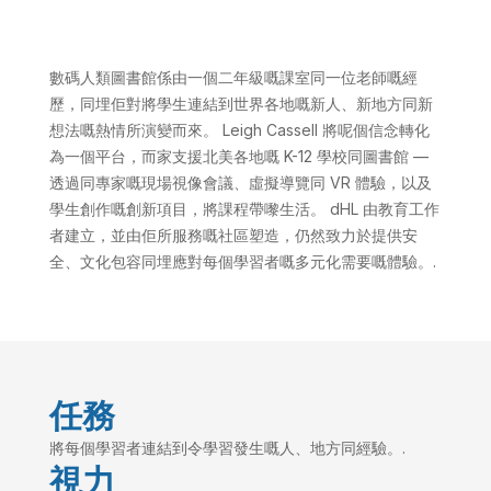
數碼人類圖書館係由一個二年級嘅課室同一位老師嘅經
歷，同埋佢對將學生連結到世界各地嘅新人、新地方同新
想法嘅熱情所演變而來。 Leigh Cassell 將呢個信念轉化
為一個平台，而家支援北美各地嘅 K-12 學校同圖書館 —
透過同專家嘅現場視像會議、虛擬導覽同 VR 體驗，以及
學生創作嘅創新項目，將課程帶嚟生活。 dHL 由教育工作
者建立，並由佢所服務嘅社區塑造，仍然致力於提供安
全、文化包容同埋應對每個學習者嘅多元化需要嘅體驗。.
任務
將每個學習者連結到令學習發生嘅人、地方同經驗。.
視力