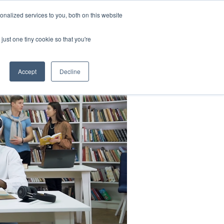
Chinese
nalized services to you, both on this website
English
对帮扶学校计划
社会影响
我们的博客
联系我们
登录
just one tiny cookie so that you're
French
Spanish
Accept
Decline
Panjabi
Arabic
Hindi
Tagalog
Cantonese
Italian