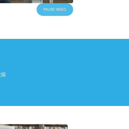
PAUSE VIDEO
发探