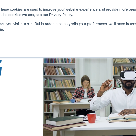
These cookies are used to improve your website experience and provide more perso
t the cookies we use, see our Privacy Policy.
家
关于我们
我们提供
结
n you visit our site. But in order to comply with your preferences, we'll have to use 
in.
书