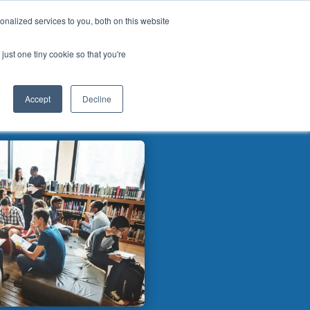
Chinese
nalized services to you, both on this website
English
对帮扶学校计划
社会影响
我们的博客
联系我们
登录
just one tiny cookie so that you're
French
Spanish
Accept
Decline
Panjabi
Arabic
Hindi
Tagalog
Cantonese
Italian