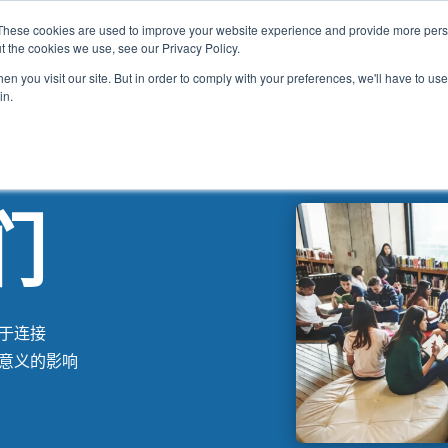
These cookies are used to improve your website experience and provide more perso
t the cookies we use, see our Privacy Policy.
家
关于我们
我们提供
结
n you visit our site. But in order to comply with your preferences, we'll have to use 
in.
们
于连接
意义的影响