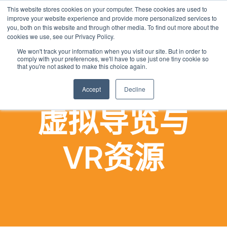
This website stores cookies on your computer. These cookies are used to
Chinese
improve your website experience and provide more personalized services to
English
you, both on this website and through other media. To find out more about the
cookies we use, see our Privacy Policy.
French
We won't track your information when you visit our site. But in order to
comply with your preferences, we'll have to use just one tiny cookie so
Spanish
that you're not asked to make this choice again.
Panjabi
Accept
Decline
Arabic
虚拟导览与
Hindi
Tagalog
Cantonese
VR资源
Italian