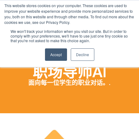
This website stores cookies on your computer. These cookies are used to
Chinese
improve your website experience and provide more personalized services to
English
you, both on this website and through other media. To find out more about the
cookies we use, see our Privacy Policy.
French
We won't track your information when you visit our site. But in order to
comply with your preferences, we'll have to use just one tiny cookie so
Spanish
that you're not asked to make this choice again.
Panjabi
Accept
Decline
Arabic
职场导师AI
Hindi
Tagalog
面向每一位学生的职业对话。.
Cantonese
Italian