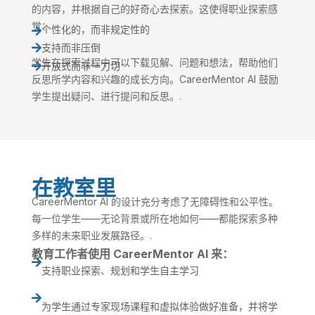
的内容，并根据自己的好奇心去探索。这使得职业探索感
觉：
个性化的，而非规定性的

支持而非压倒

学生在探索过程中可以下载见解、问题和想法，帮助他们
开放式而非一刀切

反思所学内容和兴趣的成长方向。CareerMentor AI 鼓励
学生提出疑问、进行提问和反思。.
在教室里
CareerMentor AI 的设计充分考虑了无障碍性和公平性。
每一位学生——无论背景或所在地如何——都能探索多种
多样的未来职业发展路径。.
教育工作者使用 CareerMentor AI 来：

支持职业探索、规划和学生自主学习

为学生通过专家现场课程和虚拟体验做好准备，并将学