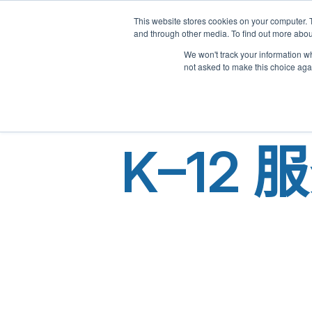
This website stores cookies on your computer. 
and through other media. To find out more abou
We won't track your information whe
not asked to make this choice aga
K–12 