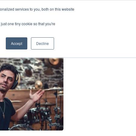
Chinese
nalized services to you, both on this website
English
对帮扶学校计划
社会影响
我们的博客
联系我们
登录
just one tiny cookie so that you're
French
Spanish
Accept
Decline
Panjabi
Arabic
Hindi
Tagalog
Cantonese
Italian