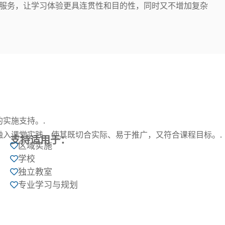
an Library 的服务，让学习体验更具连贯性和目的性，同时又不增加复杂
实施支持。.
融入课堂实践，使其既切合实际、易于推广，又符合课程目标。.
支持适用于：
区域实施

学校

独立教室

专业学习与规划
