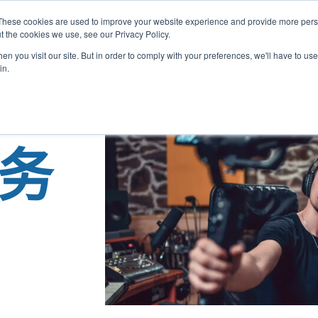
These cookies are used to improve your website experience and provide more perso
t the cookies we use, see our Privacy Policy.
家
关于我们
我们提供
结
n you visit our site. But in order to comply with your preferences, we'll have to use 
in.
服务