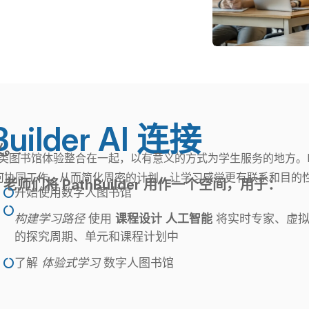
ilder AI 连接
。.
数字人类图书馆体验整合在一起，以有意义的方式为学生服务的地方。Pat
何协同工作，从而简化周密的计划，让学习感觉更有联系和目的性
老师们将 PathBuilder 用作一个空间，用于：
开始使用数字人图书馆


构建学习路径
使用
课程设计
人工智能
将实时专家、虚拟
的探究周期、单元和课程计划中
了解
体验式学习
数字人图书馆
