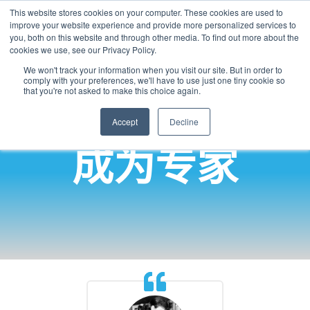
This website stores cookies on your computer. These cookies are used to
Chinese
improve your website experience and provide more personalized services to
you, both on this website and through other media. To find out more about the
English
cookies we use, see our Privacy Policy.
French
We won't track your information when you visit our site. But in order to
comply with your preferences, we'll have to use just one tiny cookie so
Spanish
that you're not asked to make this choice again.
Panjabi
Accept
Decline
Arabic
成为专家
Hindi
Tagalog
Cantonese
Italian