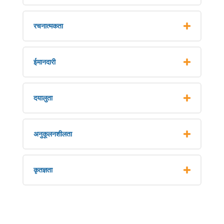
रचनात्मकता
ईमानदारी
दयालुता
अनुकूलनशीलता
कृतज्ञता