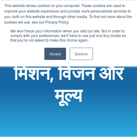
This website stores cookies on your computer. These cookies are used to
Hindi
improve your website experience and provide more personalized services to
you, both on this website and through other media. To find out more about the
English
cookies we use, see our Privacy Policy.
French
We won't track your information when you visit our site. But in order to
comply with your preferences, we'll have to use just one tiny cookie so
Spanish
that you're not asked to make this choice again.
Chinese
Accept
Decline
Panjabi
मिशन, विजन और
Arabic
Tagalog
मूल्य
Cantonese
Italian