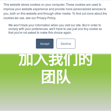
This website stores cookies on your computer. These cookies are used to
Chinese
improve your website experience and provide more personalized services to
English
you, both on this website and through other media. To find out more about the
cookies we use, see our Privacy Policy.
French
We won't track your information when you visit our site. But in order to
comply with your preferences, we'll have to use just one tiny cookie so
Spanish
that you're not asked to make this choice again.
Panjabi
Accept
Decline
Arabic
加入我们的
Hindi
Tagalog
Cantonese
团队
Italian