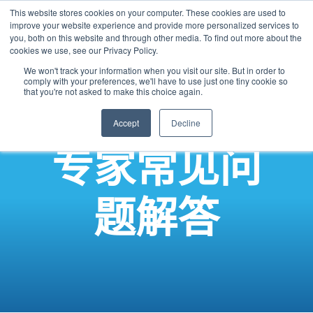
This website stores cookies on your computer. These cookies are used to
Chinese
improve your website experience and provide more personalized services to
you, both on this website and through other media. To find out more about the
English
cookies we use, see our Privacy Policy.
French
We won't track your information when you visit our site. But in order to
comply with your preferences, we'll have to use just one tiny cookie so
Spanish
that you're not asked to make this choice again.
Panjabi
Accept
Decline
Arabic
专家常见问
Hindi
Tagalog
题解答
Cantonese
Italian