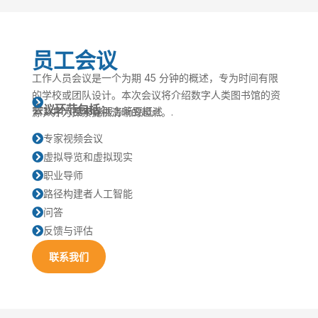
员工会议
工作人员会议是一个为期 45 分钟的概述，专为时间有限
的学校或团队设计。本次会议将介绍数字人类图书馆的资

会议环节包括：
数字人图书馆服务简要概述
源，并为探索提供清晰的起点。.
专家视频会议

虚拟导览和虚拟现实

职业导师

路径构建者人工智能

问答

反馈与评估

联系我们