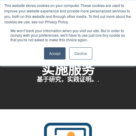
This website stores cookies on your computer. These cookies are used to
Chinese
improve your website experience and provide more personalized services to
English
you, both on this website and through other media. To find out more about the
cookies we use, see our Privacy Policy.
French
We won't track your information when you visit our site. But in order to
comply with your preferences, we'll have to use just one tiny cookie so
Spanish
that you're not asked to make this choice again.
Panjabi
Accept
Decline
Arabic
实施服务
Hindi
Tagalog
基于研究，实践证明。.
Cantonese
Italian