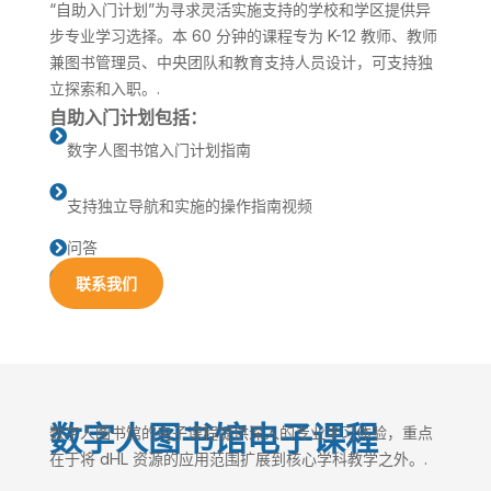
“自助入门计划”为寻求灵活实施支持的学校和学区提供异
步专业学习选择。本 60 分钟的课程专为 K-12 教师、教师
兼图书管理员、中央团队和教育支持人员设计，可支持独
立探索和入职。.
自助入门计划包括：

数字人图书馆入门计划指南

支持独立导航和实施的操作指南视频
问答

反馈与评估

联系我们
数字人图书馆电子课程
数字人图书馆的电子课程提供深入的专业学习体验，重点
在于将 dHL 资源的应用范围扩展到核心学科教学之外。.