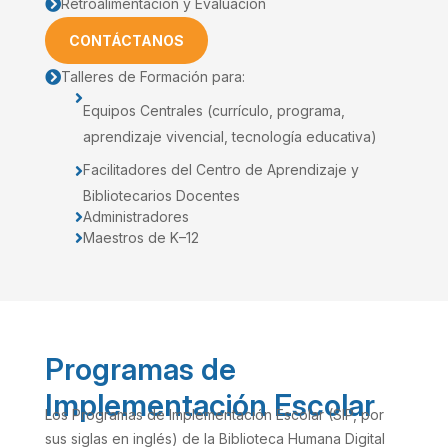
Retroalimentación y Evaluación

CONTÁCTANOS
Talleres de Formación para:


Equipos Centrales (currículo, programa,
aprendizaje vivencial, tecnología educativa)
Facilitadores del Centro de Aprendizaje y

Bibliotecarios Docentes
Administradores

Maestros de K–12

Programas de
Implementación Escolar
Los Programas de Implementación Escolar (SIP, por
sus siglas en inglés) de la Biblioteca Humana Digital