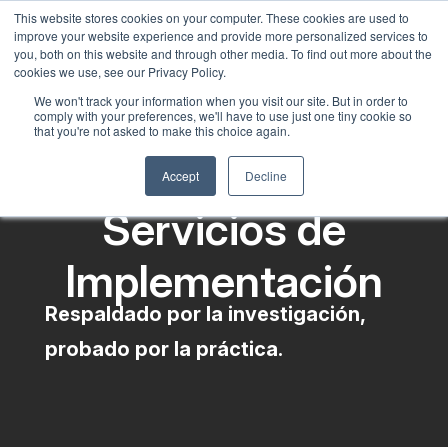
This website stores cookies on your computer. These cookies are used to
Spanish
improve your website experience and provide more personalized services to
English
you, both on this website and through other media. To find out more about the
cookies we use, see our Privacy Policy.
French
We won't track your information when you visit our site. But in order to
comply with your preferences, we'll have to use just one tiny cookie so
Chinese
that you're not asked to make this choice again.
Panjabi
Accept
Decline
Arabic
Servicios de
Hindi
Tagalog
Implementación
Cantonese
Respaldado por la investigación,
Italian
probado por la práctica.