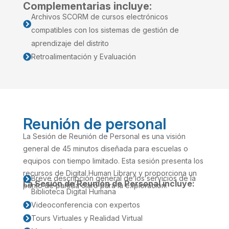
Complementarias incluye:
Archivos SCORM de cursos electrónicos

compatibles con los sistemas de gestión de
aprendizaje del distrito
Retroalimentación y Evaluación

Reunión de personal
La Sesión de Reunión de Personal es una visión
general de 45 minutos diseñada para escuelas o
equipos con tiempo limitado. Esta sesión presenta los
recursos de Digital Human Library y proporciona un
Breve descripción general de los servicios de la

La Sesión de Reunión de Personal incluye:
punto de partida claro para la exploración.
Biblioteca Digital Humana
Videoconferencia con expertos

Tours Virtuales y Realidad Virtual
