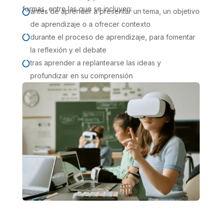
formas, entre las que se incluyen:
antes de aprender a presentar un tema, un objetivo

de aprendizaje o a ofrecer contexto
durante el proceso de aprendizaje, para fomentar

la reflexión y el debate
tras aprender a replantearse las ideas y

profundizar en su comprensión