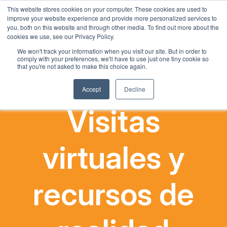
This website stores cookies on your computer. These cookies are used to
Spanish
improve your website experience and provide more personalized services to
you, both on this website and through other media. To find out more about the
English
cookies we use, see our Privacy Policy.
French
We won't track your information when you visit our site. But in order to
comply with your preferences, we'll have to use just one tiny cookie so
Chinese
that you're not asked to make this choice again.
Panjabi
Accept
Decline
Arabic
Visitas
Hindi
Tagalog
virtuales y
Cantonese
Italian
recursos de