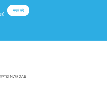
संपर्क करें
AQs)
रियो, कनाडा N7G 2A9