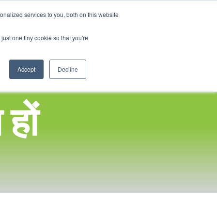
Hindi
nalized services to you, both on this website
English
ल गोद लें कार्यक्रम
सामाजिक प्रभाव
हमारा ब्लॉग
संपर्क करें
लॉगइन
just one tiny cookie so that you're
French
Spanish
Accept
Decline
Chinese
Panjabi
हों
Arabic
Tagalog
Cantonese
Italian