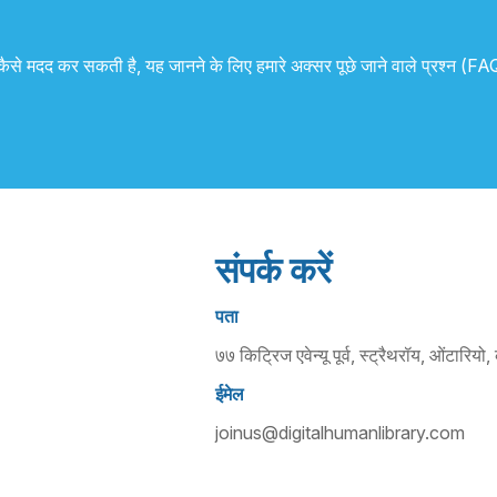
में कैसे मदद कर सकती है, यह जानने के लिए हमारे अक्सर पूछे जाने वाले प्रश्न (F
संपर्क करें
पता
७७ किट्रिज एवेन्यू पूर्व, स्ट्रैथरॉय, ओंटा
ईमेल
joinus@digitalhumanlibrary.com