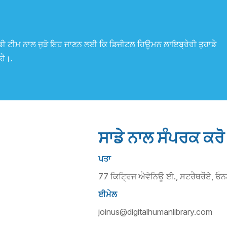
ਾਂ ਸਾਡੀ ਟੀਮ ਨਾਲ ਜੁੜੋ ਇਹ ਜਾਣਨ ਲਈ ਕਿ ਡਿਜੀਟਲ ਹਿਊਮਨ ਲਾਇਬ੍ਰੇਰੀ ਤੁਹਾਡੇ
ਹੈ।.
ਸਾਡੇ ਨਾਲ ਸੰਪਰਕ ਕਰੋ
ਪਤਾ
77 ਕਿਟ੍ਰਿਜ ਐਵੇਨਿਊ ਈ., ਸਟਰੈਥਰੌਏ, ਓਨ
ਈਮੇਲ
joinus@digitalhumanlibrary.com