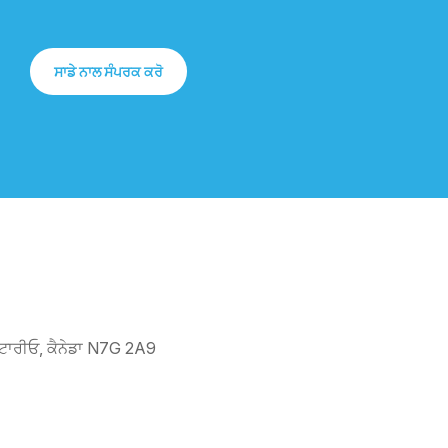
ਸਾਡੇ ਨਾਲ ਸੰਪਰਕ ਕਰੋ
ਟਾਰੀਓ, ਕੈਨੇਡਾ N7G 2A9