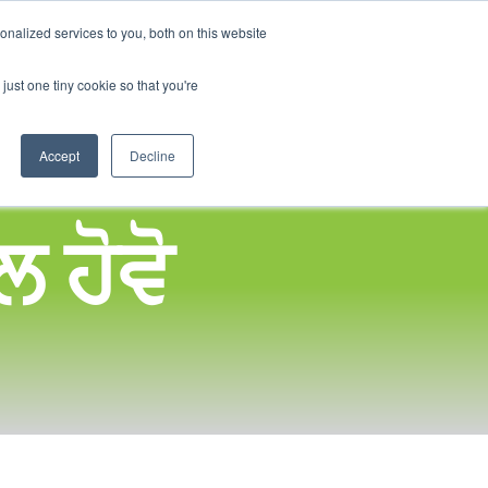
Panjabi
nalized services to you, both on this website
English
ਮ
ਸਮਾਜਿਕ ਪ੍ਰਭਾਵ
ਸਾਡਾ ਬਲੌਗ
ਸਾਡੇ ਨਾਲ ਸੰਪਰਕ ਕਰੋ
ਲਾਗਇਨ
just one tiny cookie so that you're
French
Spanish
Accept
Decline
Chinese
Arabic
 ਹੋਵੋ
Hindi
Tagalog
Cantonese
Italian