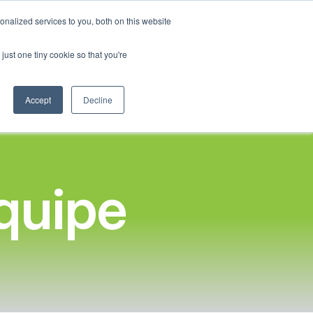
French
nalized services to you, both on this website
raine une École
Impact social
Notre Blog
Nous contacter
English
just one tiny cookie so that you're
Spanish
Connexion
Chinese
Accept
Decline
Panjabi
Arabic
Hindi
Tagalog
quipe
Cantonese
Italian