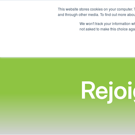
This website stores cookies on your computer. 
Accueil
and through other media. To find out more abou
We won't track your information whe
not asked to make this choice aga
Rejo