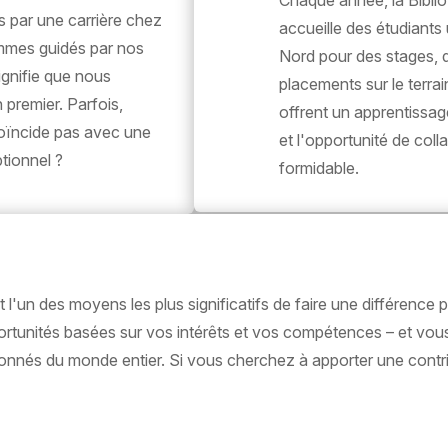
Chaque année, la Bibl
s par une carrière chez
accueille des étudiants
mmes guidés par nos
Nord pour des stages, 
ignifie que nous
placements sur le terrai
premier. Parfois,
offrent un apprentissage 
oïncide pas avec une
et l'opportunité de col
tionnel ?
formidable.
l'un des moyens les plus significatifs de faire une différence 
portunités basées sur vos intérêts et vos compétences – et 
onnés du monde entier. Si vous cherchez à apporter une contri