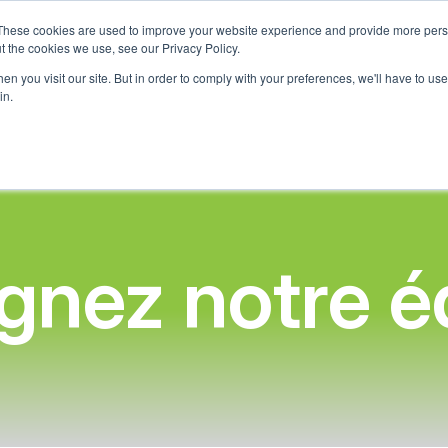
These cookies are used to improve your website experience and provide more perso
Qui nous sommes
Ce que nous offrons
Programme Par
t the cookies we use, see our Privacy Policy.
n you visit our site. But in order to comply with your preferences, we'll have to use 
in.
ignez notre é