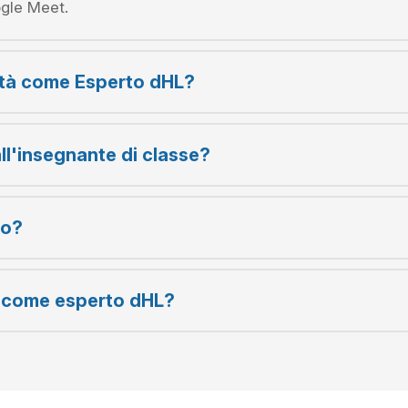
gle Meet.
lità come Esperto dHL?
ll'insegnante di classe?
do?
i come esperto dHL?