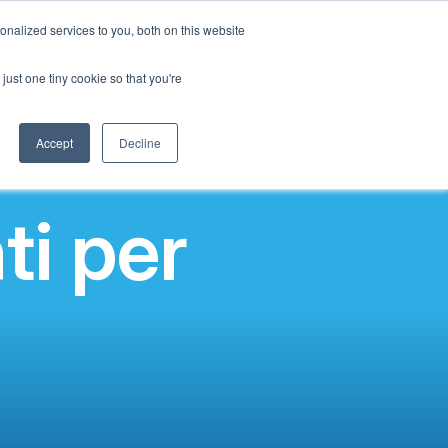
Italian
nalized services to you, both on this website
English
a
Impatto Sociale
Il nostro blog
Contattaci
Accedi
just one tiny cookie so that you're
French
Spanish
Accept
Decline
Chinese
Panjabi
i per
Arabic
Hindi
Tagalog
Cantonese