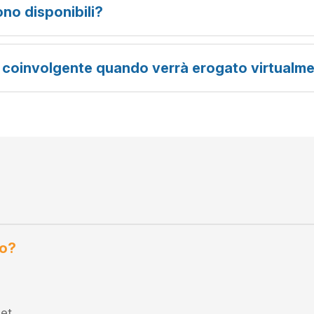
no disponibili?
 coinvolgente quando verrà erogato virtualm
no?
net