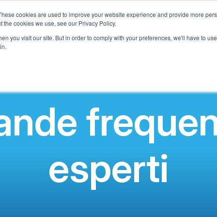
These cookies are used to improve your website experience and provide more perso
t the cookies we use, see our Privacy Policy.
Chi Siamo
Cosa Offriamo
Programma Adotta una Scuol
n you visit our site. But in order to comply with your preferences, we'll have to use 
in.
nde frequent
esperti