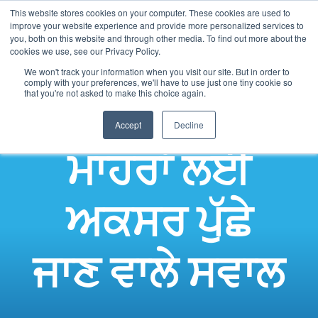
This website stores cookies on your computer. These cookies are used to
Panjabi
improve your website experience and provide more personalized services to
English
you, both on this website and through other media. To find out more about the
cookies we use, see our Privacy Policy.
French
We won't track your information when you visit our site. But in order to
comply with your preferences, we'll have to use just one tiny cookie so
Spanish
that you're not asked to make this choice again.
Chinese
Accept
Decline
Arabic
ਮਾਹਰਾਂ ਲਈ
Hindi
Tagalog
Cantonese
ਅਕਸਰ ਪੁੱਛੇ
Italian
ਜਾਣ ਵਾਲੇ ਸਵਾਲ