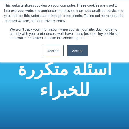
This website stores cookies on your computer. These cookies are used to
Arabic
improve your website experience and provide more personalized services to
you, both on this website and through other media. To find out more about the
English
cookies we use, see our Privacy Policy.
French
We won't track your information when you visit our site. But in order to
comply with your preferences, we'll have to use just one tiny cookie so
Spanish
that you're not asked to make this choice again.
Chinese
Decline
Accept
Panjabi
أسئلة متكررة
Hindi
Tagalog
للخبراء
Cantonese
Italian