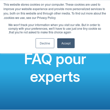
This website stores cookies on your computer. These cookies are used to
French
improve your website experience and provide more personalized services to
you, both on this website and through other media. To find out more about the
English
cookies we use, see our Privacy Policy.
Spanish
We won't track your information when you visit our site. But in order to
comply with your preferences, we'll have to use just one tiny cookie so
Chinese
that you're not asked to make this choice again.
Panjabi
Decline
Accept
Arabic
FAQ pour
Hindi
Tagalog
experts
Cantonese
Italian