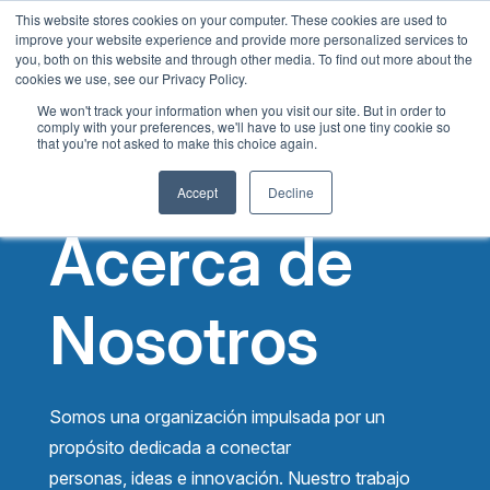
This website stores cookies on your computer. These cookies are used to
Spanish
improve your website experience and provide more personalized services to
you, both on this website and through other media. To find out more about the
English
cookies we use, see our Privacy Policy.
French
We won't track your information when you visit our site. But in order to
comply with your preferences, we'll have to use just one tiny cookie so
Chinese
that you're not asked to make this choice again.
Panjabi
Accept
Decline
Arabic
Acerca de
Hindi
Tagalog
Nosotros
Cantonese
Italian
Somos una organización impulsada por un
propósito dedicada a conectar
personas, ideas e innovación. Nuestro trabajo