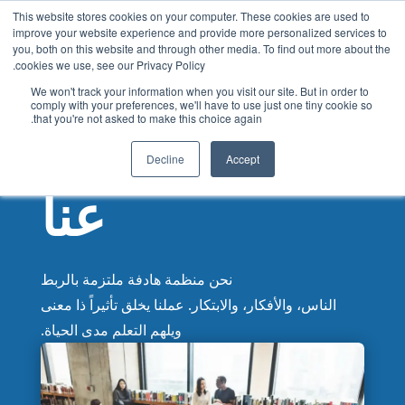
This website stores cookies on your computer. These cookies are used to
Arabic
improve your website experience and provide more personalized services to
you, both on this website and through other media. To find out more about the
English
cookies we use, see our Privacy Policy.
French
We won't track your information when you visit our site. But in order to
comply with your preferences, we'll have to use just one tiny cookie so
Spanish
that you're not asked to make this choice again.
Chinese
Decline
Accept
Panjabi
عنا
Hindi
Tagalog
Cantonese
نحن منظمة هادفة ملتزمة بالربط
Italian
الناس، والأفكار، والابتكار. عملنا يخلق تأثيراً ذا معنى
ويلهم التعلم مدى الحياة.