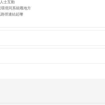
人士互動
索環境同系統嘅地方
嘅路徑連結起嚟