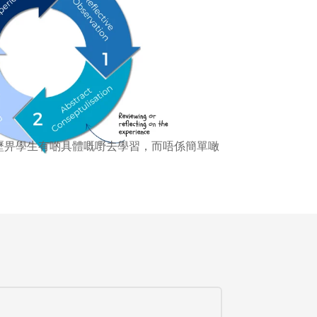
歷畀學生有啲具體嘅嘢去學習，而唔係簡單噉