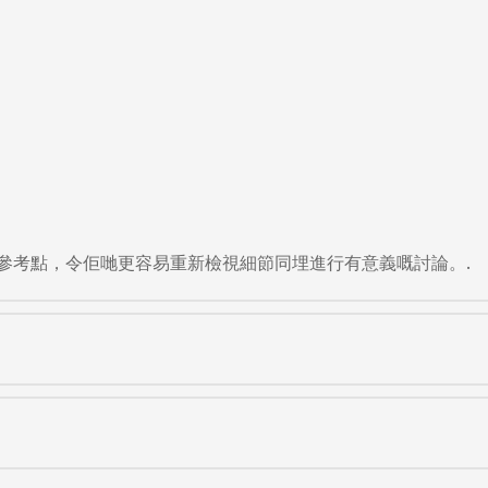
參考點，令佢哋更容易重新檢視細節同埋進行有意義嘅討論。.