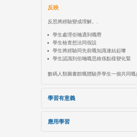
反映
反思將經驗變成理解。.
學生處理佢哋遇到嘅嘢
學生檢查想法同假設
學生將經驗同先前嘅知識連結起嚟
學生認識到佢哋嘅思維係點樣變化緊
數碼人類圖書館嘅體驗畀學生一個共同嘅
學習有意義
應用學習