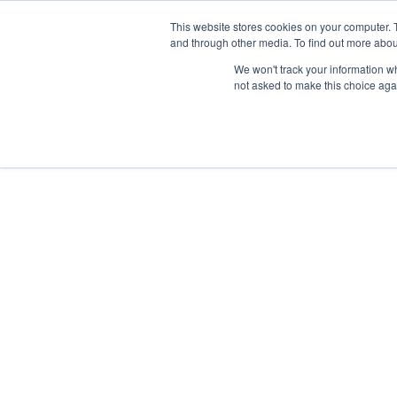
This website stores cookies on your computer. 
and through other media. To find out more abou
We won't track your information whe
not asked to make this choice aga