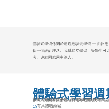
體驗式學習係關於透過經驗去學習 — 由反
係一個設計理念。我哋建立學習，等學生可以
考、連結同應用中深入。.
體驗式學習週
當學習者經歷咗 Kolb 週期嘅四個階段嗰陣
數碼人類圖書館借鑑咗科爾布嘅體驗學習理論，呢個
有具體嘅經驗
w