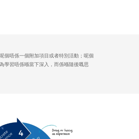
，呢個唔係一個附加項目或者特別活動；呢個
因為學習唔係喺當下深入，而係喺隨後嘅思
 羅傑斯同威廉 · 詹姆斯嘅作品。.