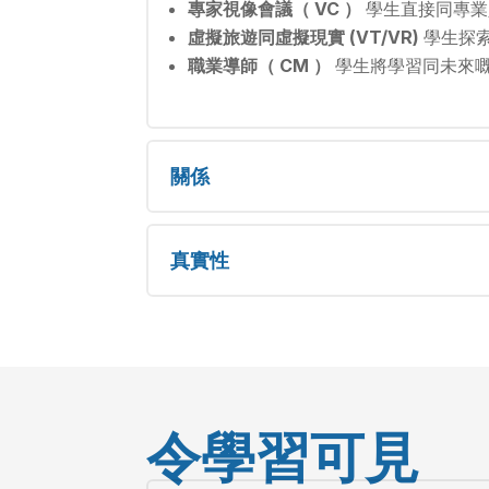
專家視像會議（ VC ）
學生直接同專業
虛擬旅遊同虛擬現實 (VT/VR)
學生探
職業導師（ CM ）
學生將學習同未來
關係
真實性
令學習可見