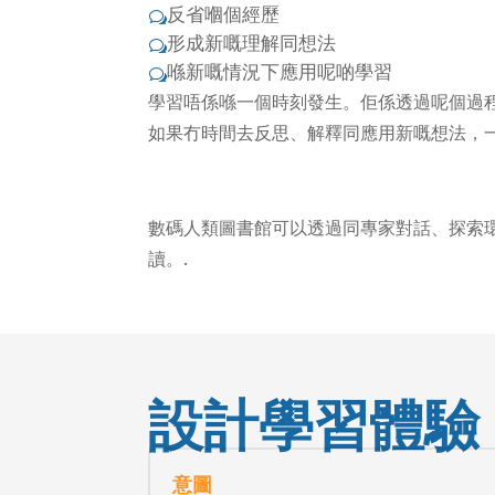
反省嗰個經歷
w
形成新嘅理解同想法
w
喺新嘅情況下應用呢啲學習
w
學習唔係喺一個時刻發生。佢係透過呢個過程
如果冇時間去反思、解釋同應用新嘅想法，
數碼人類圖書館可以透過同專家對話、探索
讀。.
設計學習體驗
意圖