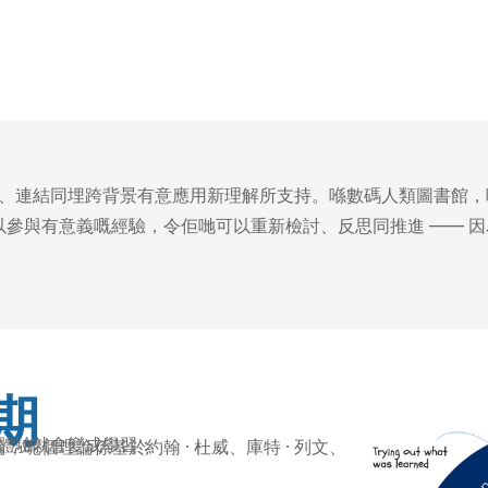
思、連結同埋跨背景有意應用新理解所支持。喺數碼人類圖書館
參與有意義嘅經驗，令佢哋可以重新檢討、反思同推進 —— 
期
，體驗就會變成學習：
理論係基於約翰 · 杜威、庫特 · 列文、珍 · 皮亞傑、卡爾 ·