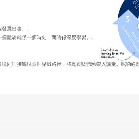
發展出嚟。.
一個體驗就係一個時刻，而唔係深度學習。.
環境同埋接觸現實世界嘅路徑，將真實嘅體驗帶入課堂。呢啲經