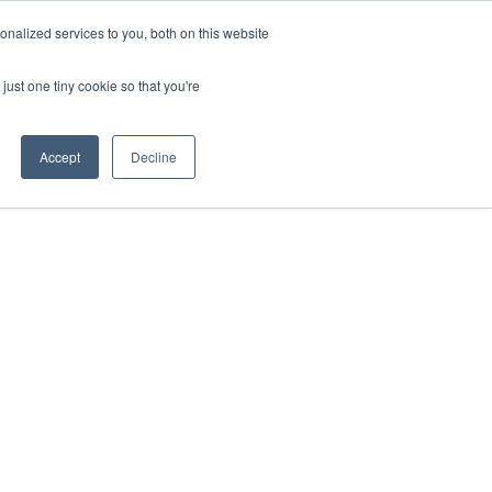
Cantonese
nalized services to you, both on this website
English
收養學校計劃
社會影響
我哋嘅網誌
聯絡我哋
登入
just one tiny cookie so that you're
French
Spanish
Accept
Decline
Chinese
Panjabi
Arabic
Hindi
Tagalog
Italian