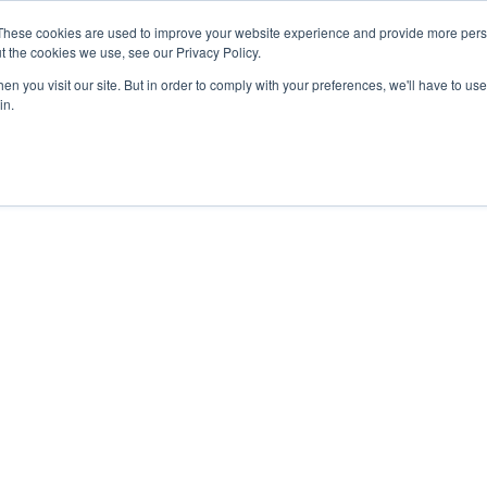
These cookies are used to improve your website experience and provide more perso
t the cookies we use, see our Privacy Policy.
屋企
關於我哋
我哋提供嘅嘢
n you visit our site. But in order to comply with your preferences, we'll have to use 
in.
體驗式學習
挑戰同經驗，然後係反思，導致學習同成長
- 體驗教育協會 -