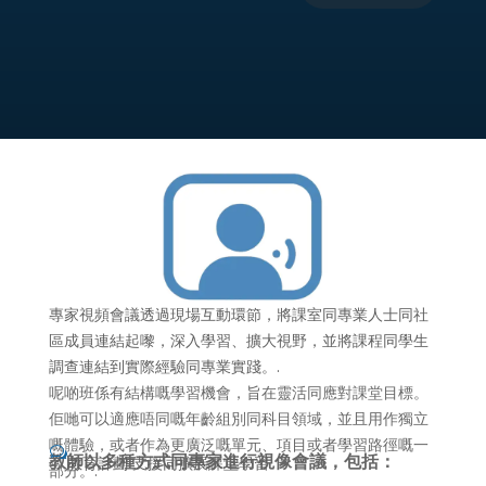
專家視頻會議透過現場互動環節，將課室同專業人士同社
區成員連結起嚟，深入學習、擴大視野，並將課程同學生
調查連結到實際經驗同專業實踐。.
呢啲班係有結構嘅學習機會，旨在靈活同應對課堂目標。
佢哋可以適應唔同嘅年齡組別同科目領域，並且用作獨立
嘅體驗，或者作為更廣泛嘅單元、項目或者學習路徑嘅一
w
教師以多種方式同專家進行視像會議，包括：
教育計劃
支援同擴展課堂學習
部分。.