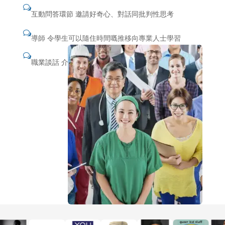
w
互動問答環節
邀請好奇心、對話同批判性思考
w
導師
令學生可以隨住時間嘅推移向專業人士學習
w
職業談話
介紹學生職業、行業同路徑