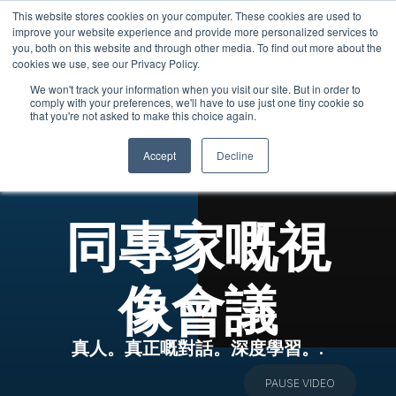
This website stores cookies on your computer. These cookies are used to
Cantonese
improve your website experience and provide more personalized services to
you, both on this website and through other media. To find out more about the
English
cookies we use, see our Privacy Policy.
French
We won't track your information when you visit our site. But in order to
comply with your preferences, we'll have to use just one tiny cookie so
Spanish
that you're not asked to make this choice again.
Video
Media error: Format(s) not supported o
Chinese
Player
Download File: https://digitalhumanlibrary
Accept
Decline
Panjabi
dHL-Video-Conference-with-Experts.mp4
Arabic
同專家嘅視
Hindi
Tagalog
像會議
Italian
真人。真正嘅對話。深度學習。.
PAUSE VIDEO