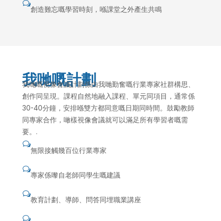
w
創造難忘嘅學習時刻，喺課堂之外產生共鳴
我哋嘅計劃
我哋嘅視像會議計劃係由我哋勤奮嘅行業專家社群構思、
創作同呈現。課程自然地融入課程、單元同項目，通常係
30-40分鐘，安排喺雙方都同意嘅日期同時間。鼓勵教師
同專家合作，噉樣視像會議就可以滿足所有學習者嘅需
要。.
w
無限接觸幾百位行業專家
w
專家係嚟自老師同學生嘅建議
w
教育計劃、導師、問答同埋職業講座
w