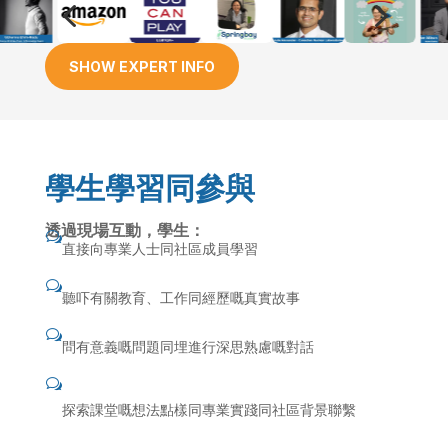
4
5
SHOW EXPERT INFO
學生學習同參與
透過現場互動，學生：
w
直接向專業人士同社區成員學習
w
聽吓有關教育、工作同經歷嘅真實故事
w
問有意義嘅問題同埋進行深思熟慮嘅對話
w
探索課堂嘅想法點樣同專業實踐同社區背景聯繫