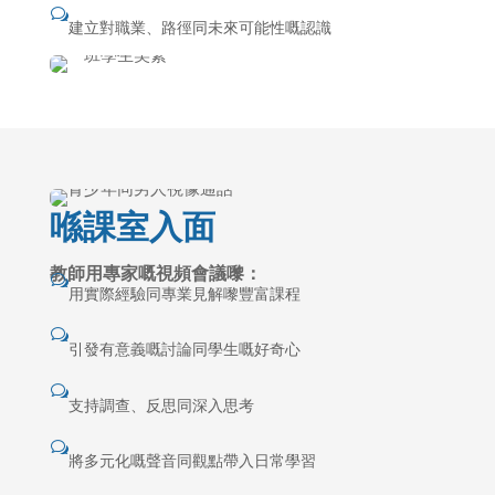
w
建立對職業、路徑同未來可能性嘅認識
喺課室入面
教師用專家嘅視頻會議嚟：
w
用實際經驗同專業見解嚟豐富課程
w
引發有意義嘅討論同學生嘅好奇心
w
支持調查、反思同深入思考
w
將多元化嘅聲音同觀點帶入日常學習