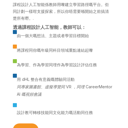
課程設計人工智能係教師用嚟建立學習路徑嘅平台。佢
同計劃一樣咁支援探索，所以你唔需要喺開始之前搞清
楚所有嘢。.
透過課程設計人工智能，教師可以：

由一個大嘅想法、主題或者學習目標開始

將課程同你嘅年級同科目領域重點連結起嚟

為學習、作為學習同埋作為學習設計評估任務

用 dHL 整合有意義嘅體驗同活動
同專家圖書館、虛擬導覽同 VR ，同埋 CareerMentor
AI 嘅視頻會議

設計教可轉移技能同文化能力嘅活動同任務