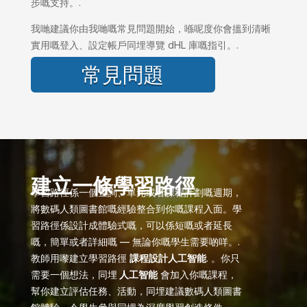
步嘅支持。.
我哋建議你由我哋嘅常見問題開始，喺呢度你會搵到清晰
實用嘅登入、設定帳戶同埋導覽 dHL 庫嘅指引。.
常見問題
建立一條學習路徑
學習路徑係一個查詢、單元或者課程計劃嘅週期，
將數碼人類圖書館嘅經驗整合到你嘅課程入面。學
習路徑係設計成體驗式嘅，可以係短嘅或者延長
嘅，簡單或者詳細嘅 — 無論你嘅學生需要啲咩。.
教師用嚟建立學習路徑
課程設計人工智能
. 。你只
需要一個想法，同埋
人工智能
會加入你嘅課程，
幫你建立評估任務、活動，同埋建議數碼人類圖書