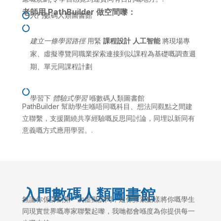
老師用 PathBuilder 做空間嚟：
入門數碼人類圖書館


建立一條學習路徑
用緊
課程設計
人工智能
將現場專
家、虛擬導覽同職業探索連接到以課程為基礎嘅調查週
期、單元同課程計劃

學習下
體驗式學習
喺數碼人類圖書館
PathBuilder 幫助學生喺唔同嘅科目、想法同觀點之間建
立聯繫，支援圍繞共享經驗嘅反思同討論，同埋以新同有
意義嘅方式應用學習。.
入門數碼人類圖書館
無論你係計劃第一次虛擬訪問，定係探索點樣將你嘅學生
同現實世界嘅專家聯繫起嚟，我哋都會喺度為你提供每一