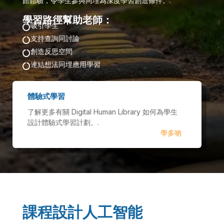
館體驗，令學生參與同埋為深度學習創造條件。.
學習路徑幫助老師：
吸引學生

支持查詢同討論

創造反思空間

連結想法同埋應用學習

體驗式學習
了解更多有關 Digital Human Library 如何為學生
設計體驗式學習計劃。.
學多啲
課程設計人工智能