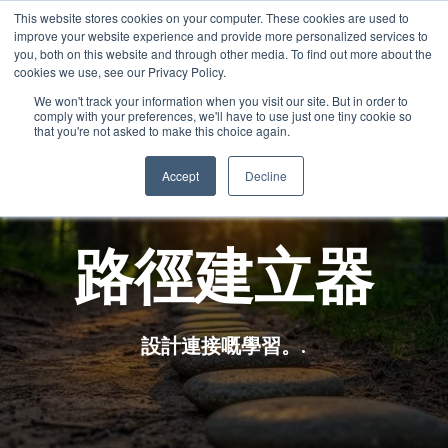
This website stores cookies on your computer. These cookies are used to
Cantonese
improve your website experience and provide more personalized services to
English
you, both on this website and through other media. To find out more about the
cookies we use, see our Privacy Policy.
French
We won't track your information when you visit our site. But in order to
comply with your preferences, we'll have to use just one tiny cookie so
Spanish
that you're not asked to make this choice again.
Chinese
Accept
Decline
Panjabi
Arabic
路徑建立器
Hindi
Tagalog
Italian
設計連接嘅學習。.