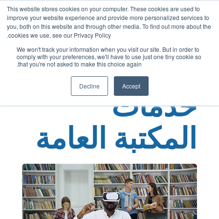
This website stores cookies on your computer. These cookies are used to
Arabic
improve your website experience and provide more personalized services to
English
you, both on this website and through other media. To find out more about the
cookies we use, see our Privacy Policy.
French
We won't track your information when you visit our site. But in order to
comply with your preferences, we'll have to use just one tiny cookie so
Spanish
that you're not asked to make this choice again.
Chinese
Decline
Accept
Panjabi
خدمات
Hindi
Tagalog
المكتبة العامة
Cantonese
Italian