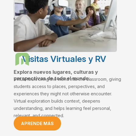
Visitas Virtuales y RV
Explora nuevos lugares, culturas y
perspectivas de todo el mundo.
Virtual tours bring the world into the classroom, giving
students access to places, perspectives, and
experiences they might not otherwise encounter.
Virtual exploration builds context, deepens
understanding, and helps learning feel personal,
relevant, and connected.
APRENDE MÁS