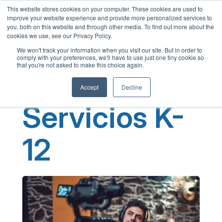
This website stores cookies on your computer. These cookies are used to
Spanish
improve your website experience and provide more personalized services to
you, both on this website and through other media. To find out more about the
English
cookies we use, see our Privacy Policy.
French
We won't track your information when you visit our site. But in order to
comply with your preferences, we'll have to use just one tiny cookie so
Chinese
that you're not asked to make this choice again.
Panjabi
Accept
Decline
Arabic
Servicios K-
Hindi
Tagalog
12
Cantonese
Italian