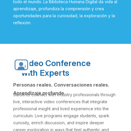
todo el mundo. La Biblioteca Humana Digital da vida al
aprendizaje, profundiza la comprensión y crea
oportunidades para la curiosidad, la exploración y la
reflexión.
Video Conference
with Experts
Personas reales. Conversaciones reales.
Aprendizaje profundo.
Students connect with industry professionals through
live, interactive video conferences that integrate
professional insight and lived experience into the
curriculum. Live programs engage students, spark
curiosity, enrich discussion, and inspire deeper
career exploration in ways that feel authentic and