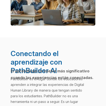
Conectando el
aprendizaje con
PathBuilder AI
El aprendizaje se vuelve más significativo
cuando las experiencias están conectadas.
PathBuilder es el lugar donde los educadores
aprenden a integrar las experiencias de Digital
Human Library de manera que tengan sentido
para los estudiantes. PathBuilder no es una
herramienta ni un paso a seguir. Es un lugar