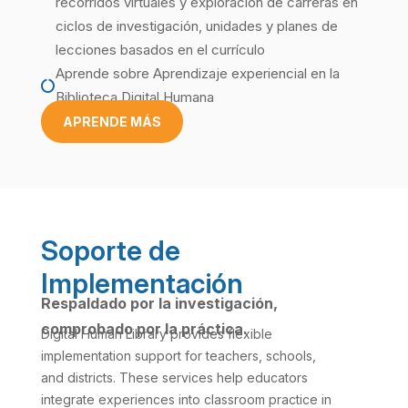
recorridos virtuales y exploración de carreras en
ciclos de investigación, unidades y planes de
lecciones basados en el currículo
Aprende sobre
Aprendizaje experiencial
en la

Biblioteca Digital Humana
APRENDE MÁS
Soporte de
Implementación
Respaldado por la investigación,
comprobado por la práctica.
Digital Human Library provides flexible
implementation support for teachers, schools,
and districts. These services help educators
integrate experiences into classroom practice in