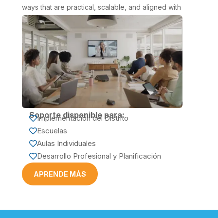
ways that are practical, scalable, and aligned with
curriculum goals.
Soporte disponible para:
Implementación del Distrito

Escuelas

Aulas Individuales

Desarrollo Profesional y Planificación

APRENDE MÁS