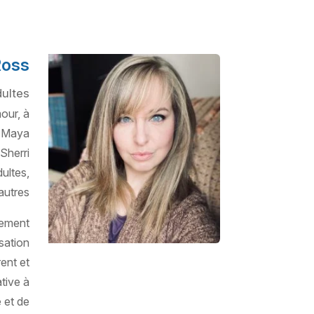
Ross
dultes
our, à
e Maya
Sherri
ultes,
autres.
gement
sation
ent et
tive à
 et de