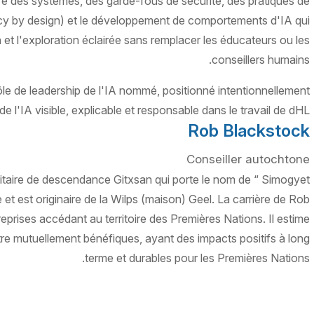
ure des systèmes, des garde-fous de sécurité, des pratiques de
vacy by design) et le développement de comportements d'IA qui
on et l'exploration éclairée sans remplacer les éducateurs ou les
conseillers humains.
le de leadership de l'IA nommé, positionné intentionnellement
 l'IA visible, explicable et responsable dans le travail de dHL.
Rob Blackstock
Conseiller autochtone
itaire de descendance Gitxsan qui porte le nom de “ Simogyet
e et est originaire de la Wilps (maison) Geel. La carrière de Rob
rises accédant au territoire des Premières Nations. Il estime
tre mutuellement bénéfiques, ayant des impacts positifs à long
terme et durables pour les Premières Nations.