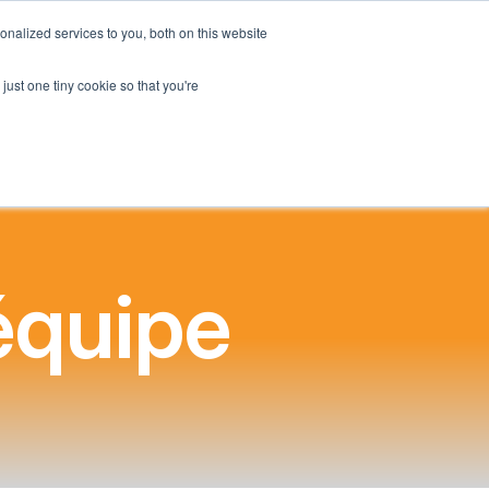
French
nalized services to you, both on this website
cueil
English
just one tiny cookie so that you're
Spanish
Chinese
Panjabi
Arabic
Hindi
Tagalog
équipe
Cantonese
Italian