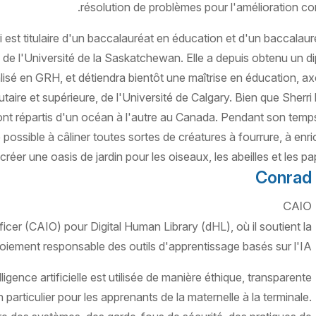
résolution de problèmes pour l'amélioration con
 est titulaire d'un baccalauréat en éducation et d'un baccalaur
 de l'Université de la Saskatchewan. Elle a depuis obtenu un d
alisé en GRH, et détiendra bientôt une maîtrise en éducation, ax
ire et supérieure, de l'Université de Calgary. Bien que Sherri 
ont répartis d'un océan à l'autre au Canada. Pendant son temps 
possible à câliner toutes sortes de créatures à fourrure, à enric
réer une oasis de jardin pour les oiseaux, les abeilles et les pap
Conrad
CAIO
cer (CAIO) pour Digital Human Library (dHL), où il soutient la
oiement responsable des outils d'apprentissage basés sur l'IA.
ligence artificielle est utilisée de manière éthique, transparente
 particulier pour les apprenants de la maternelle à la terminale.