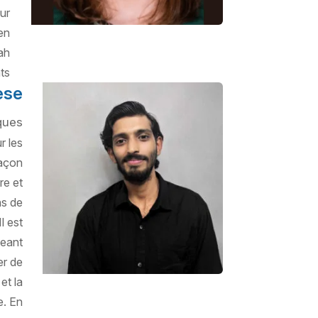
ur
en
ah
s !
ese
ques
r les
façon
re et
ns de
l est
geant
er de
et la
e. En