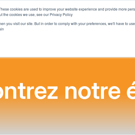
These cookies are used to improve your website experience and provide more perso
e une École
Ce que nous offrons
Qui nous sommes
Ac
t the cookies we use, see our Privacy Policy.
n you visit our site. But in order to comply with your preferences, we'll have to use 
in.
ntrez notre 