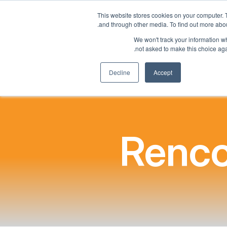
This website stores cookies on your computer. 
Nous contacter
Notre Blog
Impact social
Programme Parrain
and through other media. To find out more abou
We won't track your information whe
not asked to make this choice aga
Connexion
Decline
Accept
Renco