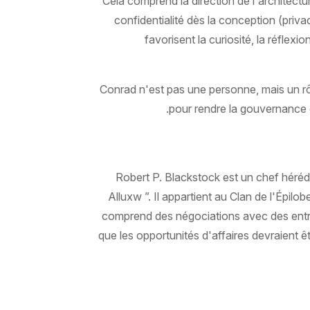
Cela comprend la direction de l'architect
confidentialité dès la conception (pri
favorisent la curiosité, la réflexi
Conrad n'est pas une personne, mais un rô
pour rendre la gouvernance de
Robert P. Blackstock est un chef héréd
Alluxw ”. Il appartient au Clan de l'Épilob
comprend des négociations avec des entrep
que les opportunités d'affaires devraient ê