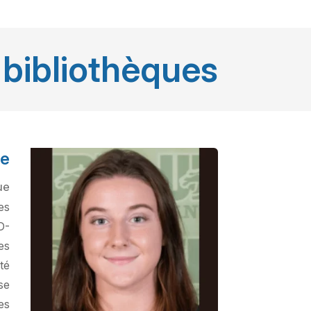
 bibliothèques
se
ue
es
D-
es
té
se
es