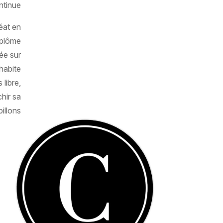
tinue.
éat en
iplôme
ée sur
habite
libre,
hir sa
illons.