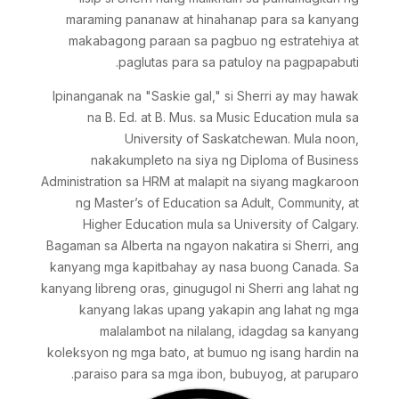
maraming pananaw at hinahanap para sa kanyang
makabagong paraan sa pagbuo ng estratehiya at
paglutas para sa patuloy na pagpapabuti.
Ipinanganak na "Saskie gal," si Sherri ay may hawak
na B. Ed. at B. Mus. sa Music Education mula sa
University of Saskatchewan. Mula noon,
nakakumpleto na siya ng Diploma of Business
Administration sa HRM at malapit na siyang magkaroon
ng Master’s of Education sa Adult, Community, at
Higher Education mula sa University of Calgary.
Bagaman sa Alberta na ngayon nakatira si Sherri, ang
kanyang mga kapitbahay ay nasa buong Canada. Sa
kanyang libreng oras, ginugugol ni Sherri ang lahat ng
kanyang lakas upang yakapin ang lahat ng mga
malalambot na nilalang, idagdag sa kanyang
koleksyon ng mga bato, at bumuo ng isang hardin na
paraiso para sa mga ibon, bubuyog, at paruparo.