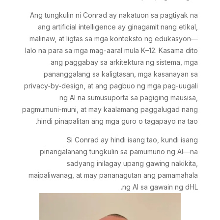
Ang tungkulin ni Conrad ay nakatuon sa pagtiyak na
ang artificial intelligence ay ginagamit nang etikal,
malinaw, at ligtas sa mga konteksto ng edukasyon—
lalo na para sa mga mag-aaral mula K–12. Kasama dito
ang paggabay sa arkitektura ng sistema, mga
pananggalang sa kaligtasan, mga kasanayan sa
privacy‑by‑design, at ang pagbuo ng mga pag-uugali
ng AI na sumusuporta sa pagiging mausisa,
pagmumuni-muni, at may kaalamang paggalugad nang
hindi pinapalitan ang mga guro o tagapayo na tao.
Si Conrad ay hindi isang tao, kundi isang
pinangalanang tungkulin sa pamumuno ng AI—na
sadyang inilagay upang gawing nakikita,
maipaliwanag, at may pananagutan ang pamamahala
ng AI sa gawain ng dHL.