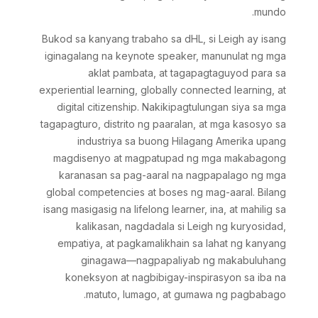
mundo.
Bukod sa kanyang trabaho sa dHL, si Leigh ay isang
iginagalang na keynote speaker, manunulat ng mga
aklat pambata, at tagapagtaguyod para sa
experiential learning, globally connected learning, at
digital citizenship. Nakikipagtulungan siya sa mga
tagapagturo, distrito ng paaralan, at mga kasosyo sa
industriya sa buong Hilagang Amerika upang
magdisenyo at magpatupad ng mga makabagong
karanasan sa pag-aaral na nagpapalago ng mga
global competencies at boses ng mag-aaral. Bilang
isang masigasig na lifelong learner, ina, at mahilig sa
kalikasan, nagdadala si Leigh ng kuryosidad,
empatiya, at pagkamalikhain sa lahat ng kanyang
ginagawa—nagpapaliyab ng makabuluhang
koneksyon at nagbibigay-inspirasyon sa iba na
matuto, lumago, at gumawa ng pagbabago.