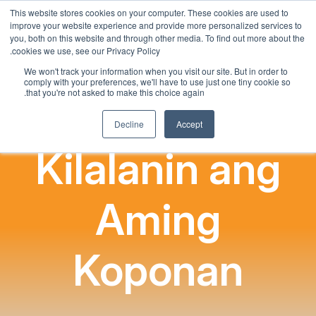
This website stores cookies on your computer. These cookies are used to
Tagalog
improve your website experience and provide more personalized services to
English
you, both on this website and through other media. To find out more about the
cookies we use, see our Privacy Policy.
French
We won't track your information when you visit our site. But in order to
comply with your preferences, we'll have to use just one tiny cookie so
Spanish
that you're not asked to make this choice again.
Chinese
Decline
Accept
Panjabi
Kilalanin ang
Arabic
Hindi
Cantonese
Aming
Italian
Koponan