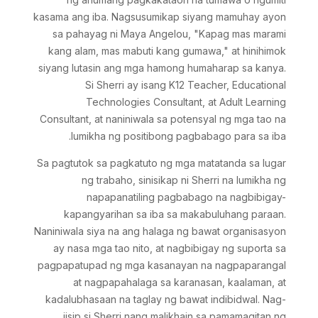
kasama ang iba. Nagsusumikap siyang mamuhay ayon
sa pahayag ni Maya Angelou, "Kapag mas marami
kang alam, mas mabuti kang gumawa," at hinihimok
siyang lutasin ang mga hamong humaharap sa kanya.
Si Sherri ay isang K12 Teacher, Educational
Technologies Consultant, at Adult Learning
Consultant, at naniniwala sa potensyal ng mga tao na
lumikha ng positibong pagbabago para sa iba.
Sa pagtutok sa pagkatuto ng mga matatanda sa lugar
ng trabaho, sinisikap ni Sherri na lumikha ng
napapanatiling pagbabago na nagbibigay-
kapangyarihan sa iba sa makabuluhang paraan.
Naniniwala siya na ang halaga ng bawat organisasyon
ay nasa mga tao nito, at nagbibigay ng suporta sa
pagpapatupad ng mga kasanayan na nagpaparangal
at nagpapahalaga sa karanasan, kaalaman, at
kadalubhasaan na taglay ng bawat indibidwal. Nag-
iisip si Sherri nang malikhain sa pamamagitan ng