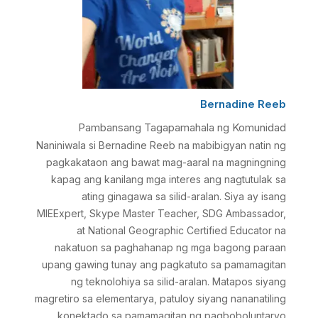
Bernadine Reeb
Pambansang Tagapamahala ng Komunidad
Naniniwala si Bernadine Reeb na mabibigyan natin ng
pagkakataon ang bawat mag-aaral na magningning
kapag ang kanilang mga interes ang nagtutulak sa
ating ginagawa sa silid-aralan. Siya ay isang
MIEExpert, Skype Master Teacher, SDG Ambassador,
at National Geographic Certified Educator na
nakatuon sa paghahanap ng mga bagong paraan
upang gawing tunay ang pagkatuto sa pamamagitan
ng teknolohiya sa silid-aralan. Matapos siyang
magretiro sa elementarya, patuloy siyang nananatiling
konektado sa pamamagitan ng pagboboluntaryo