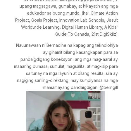
upang magsagawa, gumabay, at hikayatin ang mga
edukador sa buong mundo. (hal. Climate Action
Project, Goals Project, Innovation Lab Schools, Jesuit
Worldwide Learning, Digital Human Library, A Kids'
Guide To Canada, 21st DigiSkilz)
Nauunawaan ni Bernadine na kapag ang teknolohiya
ay ginamit bilang kasangkapan para sa
pandaigdigang koneksyon, ang mga mag-aaral ay
maaaring bumasa, sumulat, magsalita, at mag-isip para
sa tunay na mga layunin at bilang resulta, sila ay
nagiging sariling-direktang, may kumpiyansa na mga
mamamayang pandaigdigan. @berngill