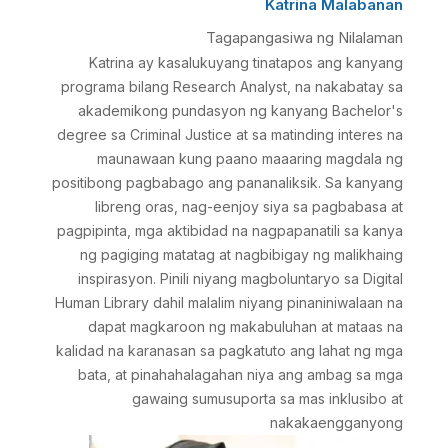
Katrina Malabanan
Tagapangasiwa ng Nilalaman
Katrina ay kasalukuyang tinatapos ang kanyang
programa bilang Research Analyst, na nakabatay sa
akademikong pundasyon ng kanyang Bachelor's
degree sa Criminal Justice at sa matinding interes na
maunawaan kung paano maaaring magdala ng
positibong pagbabago ang pananaliksik. Sa kanyang
libreng oras, nag-eenjoy siya sa pagbabasa at
pagpipinta, mga aktibidad na nagpapanatili sa kanya
ng pagiging matatag at nagbibigay ng malikhaing
inspirasyon. Pinili niyang magboluntaryo sa Digital
Human Library dahil malalim niyang pinaniniwalaan na
dapat magkaroon ng makabuluhan at mataas na
kalidad na karanasan sa pagkatuto ang lahat ng mga
bata, at pinahahalagahan niya ang ambag sa mga
gawaing sumusuporta sa mas inklusibo at
nakakaengganyong