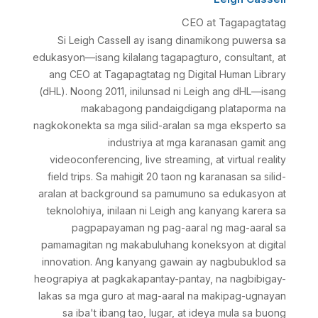
CEO at Tagapagtatag
Si Leigh Cassell ay isang dinamikong puwersa sa
edukasyon—isang kilalang tagapagturo, consultant, at
ang CEO at Tagapagtatag ng Digital Human Library
(dHL). Noong 2011, inilunsad ni Leigh ang dHL—isang
makabagong pandaigdigang plataporma na
nagkokonekta sa mga silid-aralan sa mga eksperto sa
industriya at mga karanasan gamit ang
videoconferencing, live streaming, at virtual reality
field trips. Sa mahigit 20 taon ng karanasan sa silid-
aralan at background sa pamumuno sa edukasyon at
teknolohiya, inilaan ni Leigh ang kanyang karera sa
pagpapayaman ng pag-aaral ng mag-aaral sa
pamamagitan ng makabuluhang koneksyon at digital
innovation. Ang kanyang gawain ay nagbubuklod sa
heograpiya at pagkakapantay-pantay, na nagbibigay-
lakas sa mga guro at mag-aaral na makipag-ugnayan
sa iba't ibang tao, lugar, at ideya mula sa buong