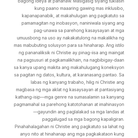
bagong ideya at pananaw. Masigasig siyang tuklasin
kung paano maaaring gawing mas inklusibo,
kapanapanabik, at makahulugan ang pagkatuto sa
pamamagitan ng inobasyon, naniniwala siyang ang
pag-unawa sa parehong kasaysayan at mga
umuusbong na uso ay nakakatulong na makalikha ng
mas mabubuting solusyon para sa hinaharap. Ang istilo
ng pananaliksik ni Christie ay pinag-iisa ang maingat
na pagsusuri at pagkamalikhain, na nagbibigay-daan
sa kanya upang makita ang makahulugang koneksyon
sa pagitan ng datos, kultura, at karanasang pantao. Sa
labas ng kanyang trabaho, hilig ni Christie ang
magbasa ng mga aklat ng kasaysayan at pantasiyang
kathang-isip—mga genre na sumasalamin sa kanyang
pagmamahal sa parehong katotohanan at imahinasyon
—gayundin ang paglalakad sa mga landas at
paggalugad sa mga bagong kapaligiran.
Pinahahalagahan ni Christie ang pagkatuto sa lahat ng
anyo nito at hinahanap ang mga pagkakataon kung