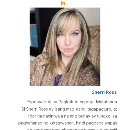
Sherri Ross
Espesyalista sa Pagkatuto ng mga Matatanda
Si Sherri Ross ay isang mag-aaral, tagapagturo, at
lider na naniniwala na ang buhay ay tungkol sa
paghahanap ng katatawanan, hindi pagpapalampas
ng anumang pagkakataon na tumawa o ngumiti