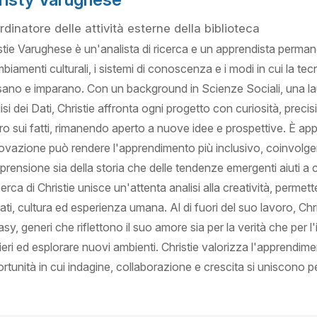
dinatore delle attività esterne della biblioteca
stie Varughese è un'analista di ricerca e un apprendista perma
mbiamenti culturali, i sistemi di conoscenza e i modi in cui la te
ano e imparano. Con un background in Scienze Sociali, una lau
isi dei Dati, Christie affronta ogni progetto con curiosità, preci
ro sui fatti, rimanendo aperto a nuove idee e prospettive. È ap
novazione può rendere l'apprendimento più inclusivo, coinvolgen
rensione sia della storia che delle tendenze emergenti aiuti a cre
icerca di Christie unisce un'attenta analisi alla creatività, perme
dati, cultura ed esperienza umana. Al di fuori del suo lavoro, Chris
asy, generi che riflettono il suo amore sia per la verità che per 
ieri ed esplorare nuovi ambienti. Christie valorizza l'apprendime
rtunità in cui indagine, collaborazione e crescita si uniscono p