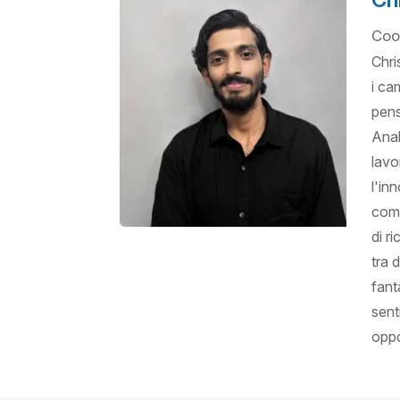
Coor
Chri
i ca
pens
Anal
lavo
l'in
comp
di r
tra 
fant
sent
oppo