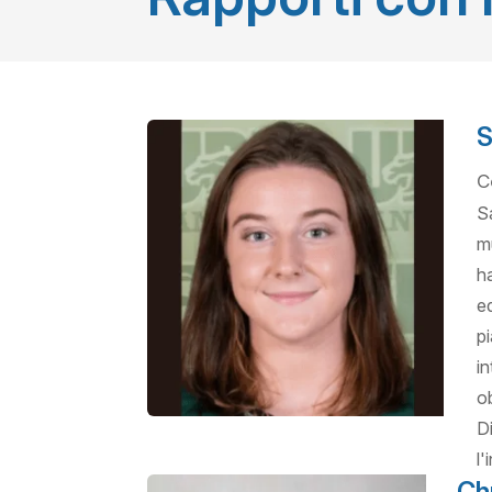
S
C
S
m
h
e
p
in
o
D
l'
Ch