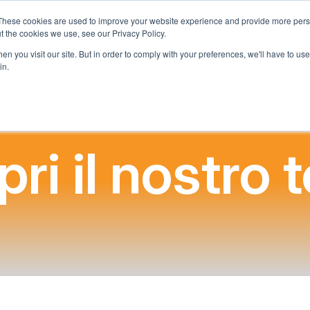
These cookies are used to improve your website experience and provide more perso
t the cookies we use, see our Privacy Policy.
Chi Siamo
Cosa Offriamo
Programma Adotta una Scuol
n you visit our site. But in order to comply with your preferences, we'll have to use 
in.
ri il nostro