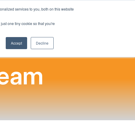
Italian
nalized services to you, both on this website
English
a
Impatto Sociale
Il nostro blog
Contattaci
Accedi
just one tiny cookie so that you're
French
Spanish
Accept
Decline
Chinese
Panjabi
 team
Arabic
Hindi
Tagalog
Cantonese