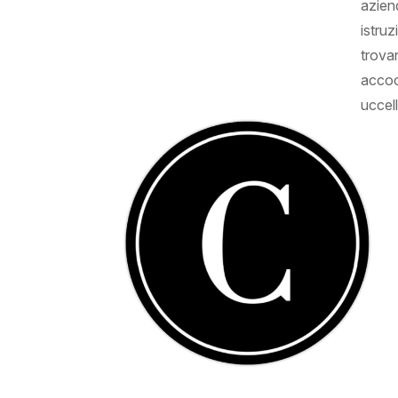
azien
istruz
trova
accoc
uccell