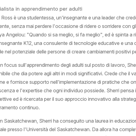
alista in apprendimento per adulti
i Ross è una studentessa, un'insegnante e una leader che crede c
ente, senza mai perdere l'occasione di ridere o sorridere con gl
a Angelou: "Quando si sa meglio, si fa meglio", ed è spinta a ri
insegnante K12, una consulente di tecnologie educative e una c
e nel potenziale delle persone di creare cambiamenti positivi per 
n focus sull'apprendimento degli adulti sul posto di lavoro, Sh
ibile che dia potere agli altri in modi significativi. Crede che il
ne e fornisce supporto nell'implementazione di pratiche che on
cenza e l'expertise che ogni individuo possiede. Sherri pensa 
ttive ed è ricercata per il suo approccio innovativo alla strategi
oramento continuo.
in Saskatchewan, Sherri ha conseguito una laurea in educazio
ale presso l'Università del Saskatchewan. Da allora ha comple