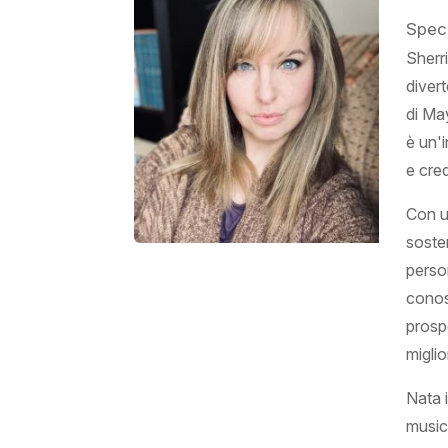
Speci
Sherr
divert
di May
è un'
e cred
Con u
sosten
perso
conos
prospe
migli
Nata 
music