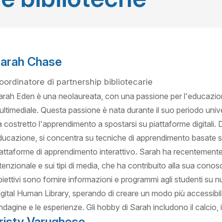
arah Chase
oordinatore di partnership bibliotecarie
arah Eden è una neolaureata, con una passione per l'educazion
ultimediale. Questa passione è nata durante il suo periodo uni
a costretto l'apprendimento a spostarsi su piattaforme digitali. D
ducazione, si concentra su tecniche di apprendimento basate sul
iattaforme di apprendimento interattivo. Sarah ha recentemente 
tenzionale e sui tipi di media, che ha contribuito alla sua conosc
biettivi sono fornire informazioni e programmi agli studenti s
igital Human Library, sperando di creare un modo più accessibile
indagine e le esperienze. Gli hobby di Sarah includono il calcio, il 
risty Varughese