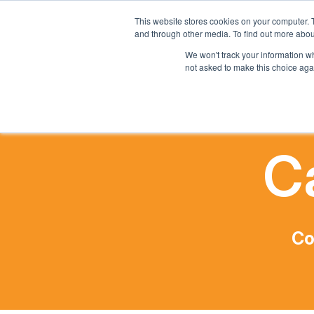
This website stores cookies on your computer. 
and through other media. To find out more abou
Casa
We won't track your information whe
not asked to make this choice aga
C
Co