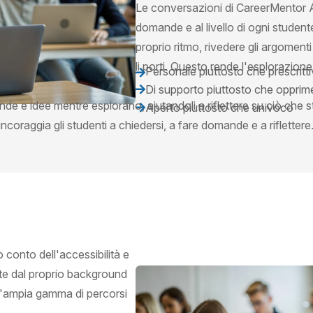
Le conversazioni di CareerMentor AI 
domande e al livello di ogni studen
proprio ritmo, rivedere gli argoment
li porti. Questo rende l'esplorazione
Personale piuttosto che prescritt

Di supporto piuttosto che opprim

nde e idee mentre esplorano, aiutandoli a riflettere su ciò ch
Aperto piuttosto che univoco

ncoraggia gli studenti a chiedersi, a fare domande e a riflettere
conto dell'accessibilità e
nte dal proprio background
un'ampia gamma di percorsi