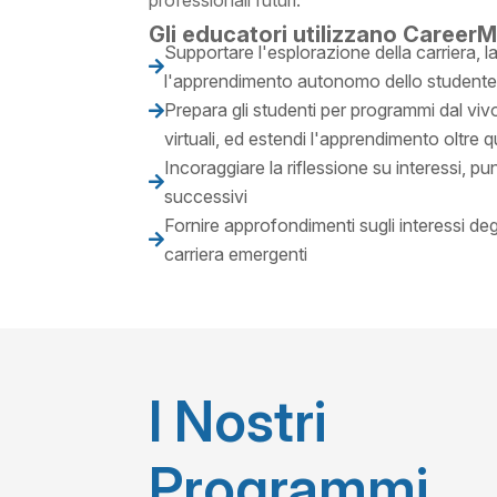
professionali futuri.
Gli educatori utilizzano CareerM
Supportare l'esplorazione della carriera, l

l'apprendimento autonomo dello student
Prepara gli studenti per programmi dal vi

virtuali, ed estendi l'apprendimento oltre q
Incoraggiare la riflessione su interessi, pun

successivi
Fornire approfondimenti sugli interessi degl

carriera emergenti
I Nostri
Programmi