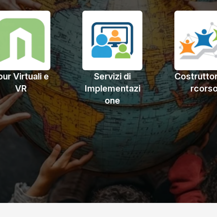
our Virtuali e
Servizi di
Costrutto
VR
Implementazi
rcors
one