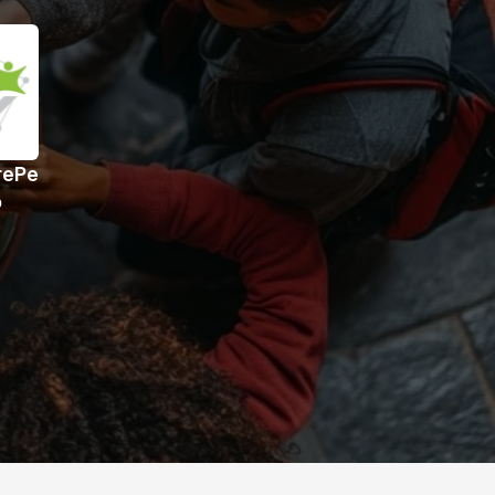
rePe
o