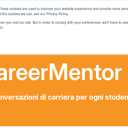
These cookies are used to improve your website experience and provide more perso
t the cookies we use, see our Privacy Policy.
Chi Siamo
Cosa Offriamo
Programma Adotta una Scuol
n you visit our site. But in order to comply with your preferences, we'll have to use 
in.
areerMentor 
nversazioni di carriera per ogni studen