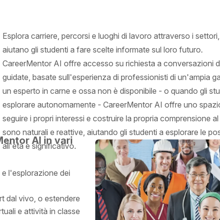
Esplora carriere, percorsi e luoghi di lavoro attraverso i setto
aiutano gli studenti a fare scelte informate sul loro futuro.
CareerMentor AI offre accesso su richiesta a conversazioni d
guidate, basate sull'esperienza di professionisti di un'ampia 
un esperto in carne e ossa non è disponibile - o quando gli s
esplorare autonomamente - CareerMentor AI offre uno spazio
seguire i propri interessi e costruire la propria comprensione a
sono naturali e reattive, aiutando gli studenti a esplorare le po
entor AI in vari
all'età e significativo.
e l'esplorazione dei
t dal vivo, o estendere
ali e attività in classe