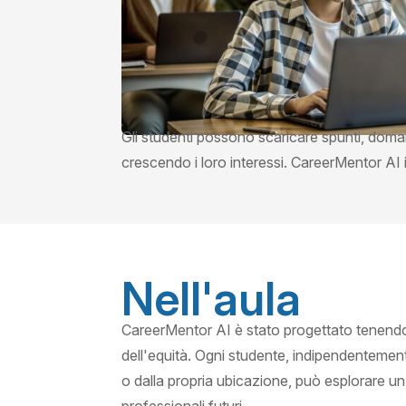
Gli studenti possono scaricare spunti, doma
crescendo i loro interessi. CareerMentor AI i
Nell'aula
CareerMentor AI è stato progettato tenendo 
dell'equità. Ogni studente, indipendenteme
o dalla propria ubicazione, può esplorare 