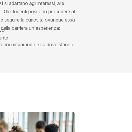
si adattano agli interessi, alle
te. Gli studenti possono procedere al
i e seguire la curiosità ovunque essa
 della carriera un'esperienza:
ivo
ente
e stanno imparando e su dove stanno
.