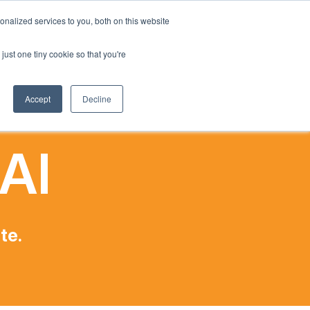
Italian
nalized services to you, both on this website
English
a
Impatto Sociale
Il nostro blog
Contattaci
Accedi
just one tiny cookie so that you're
French
Spanish
Accept
Decline
Chinese
Panjabi
AI
Arabic
Hindi
Tagalog
Cantonese
te.