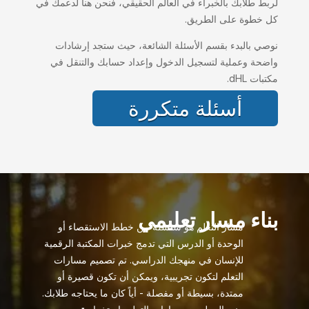
لربط طلابك بالخبراء في العالم الحقيقي، فنحن هنا لدعمك في
كل خطوة على الطريق.
نوصي بالبدء بقسم الأسئلة الشائعة، حيث ستجد إرشادات
واضحة وعملية لتسجيل الدخول وإعداد حسابك والتنقل في
مكتبات dHL.
أسئلة متكررة
بناء مسار تعليمي
مسار التعلم هو سلسلة من خطط الاستقصاء أو
الوحدة أو الدرس التي تدمج خبرات المكتبة الرقمية
للإنسان في منهجك الدراسي. تم تصميم مسارات
التعلم لتكون تجريبية، ويمكن أن تكون قصيرة أو
ممتدة، بسيطة أو مفصلة - أياً كان ما يحتاجه طلابك.