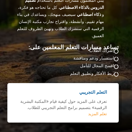
يبني المعلمون مسارات التعلم باستخدام
تصميم
الدروس بالذكاء الاصطناعي
. كل ما تحتاجه هو فكرة،
و
ذكاء اصطناعي
سيضيف منهجك، ويساعدك في بناء
مهام تقييم، وأنشطة، واقتراح تجارب مكتبة الإنسان
الرقمية التي ستشرك الطلاب وتهيئ الظروف للتعلم
العميق.
تساعد مسارات التعلم المعلمين على:
إشراك الطلاب

استفسار ودعم ومناقشة

افسح المجال للتأمل

ربط الأفكار وتطبيق التعلم

التعلم التجريبي
تعرف على المزيد حول كيفية قيام «المكتبة البشرية
الرقمية» بتصميم برامج التعلم التجريبي للطلاب.
تعلم المزيد