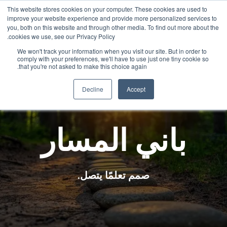
This website stores cookies on your computer. These cookies are used to
Arabic
improve your website experience and provide more personalized services to
English
you, both on this website and through other media. To find out more about the
cookies we use, see our Privacy Policy.
French
We won't track your information when you visit our site. But in order to
comply with your preferences, we'll have to use just one tiny cookie so
Spanish
that you're not asked to make this choice again.
Chinese
Decline
Accept
Panjabi
Hindi
باني المسار
Tagalog
Cantonese
Italian
صمم تعلمًا يتصل.