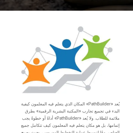
يُعد «PathBuilder» المكان الذي يتعلم فيه المعلمون كيفية
البدء في تجميع تجارب «المكتبة البشرية الرقمية» بطرق
ملائمة للطلاب. ولا يُعد «PathBuilder» أداةً أو خطوةً يجب
إتمامها، بل هو مكان يتعلم فيه المعلمون كيف تتكامل جميع
العناصر معًا لتبسيط عملية التخطيط المدروس، بحيث يصبح