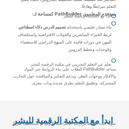
التعلم مترابطًا وهادفًا.
يستخدم المعلمون PathBuilder كمساحة لـ:
ابدأ مع المكتبة الرقمية للبشر


بناء مسار تعليمي
باستخدام
تصميم الدرس
ذكاء اصطناعي
لربط الخبراء المباشرين والجولات الافتراضية واستكشاف
المهن في دورات قائمة على المنهج الدراسي للاستقصاء
والوحدات وخطط الدروس

تعلم عن
التعلم التجريبي
في مكتبة الرقمية للبشر
يساعد PathBuilder الطلاب على بناء الروابط عبر المواد
والأفكار ووجهات النظر، ويدعم التفكير والمناقشة حول التجارب
المشتركة، وتطبيق التعلم بطرق جديدة وذات مغزى.
ابدأ مع المكتبة الرقمية للبشر
سواء كنت تخطط لزيارتك الافتراضية الأولى أو تستكشف طرقًا