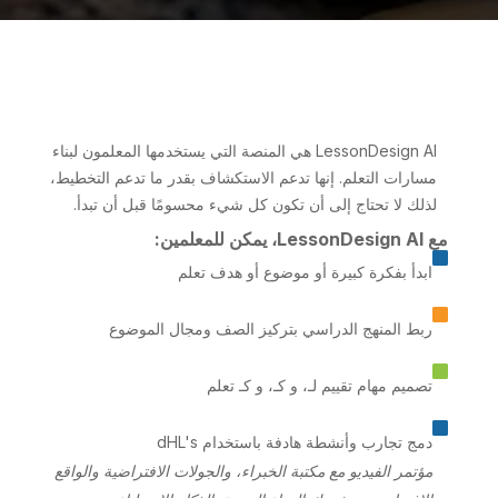
LessonDesign AI هي المنصة التي يستخدمها المعلمون لبناء
مسارات التعلم. إنها تدعم الاستكشاف بقدر ما تدعم التخطيط،
لذلك لا تحتاج إلى أن تكون كل شيء محسومًا قبل أن تبدأ.
مع LessonDesign AI، يمكن للمعلمين:

ابدأ بفكرة كبيرة أو موضوع أو هدف تعلم

ربط المنهج الدراسي بتركيز الصف ومجال الموضوع

تصميم مهام تقييم لـ، و كـ، و كـ تعلم

دمج تجارب وأنشطة هادفة باستخدام dHL's
مؤتمر الفيديو مع مكتبة الخبراء، والجولات الافتراضية والواقع