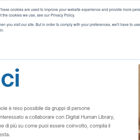
These cookies are used to improve your website experience and provide more perso
t the cookies we use, see our Privacy Policy.
Chi Siamo
Cosa Offriamo
Programma Adotta una Scuol
n you visit our site. But in order to comply with your preferences, we'll have to use 
in.
ci
ole è reso possibile da gruppi di persone
nteressato a collaborare con Digital Human Library,
rne di più su come puoi essere coinvolto, compila il
esta.