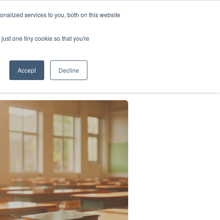
Italian
nalized services to you, both on this website
English
a
Impatto Sociale
Il nostro blog
Contattaci
Accedi
just one tiny cookie so that you're
French
Spanish
Accept
Decline
Chinese
Panjabi
Arabic
Hindi
Tagalog
Cantonese