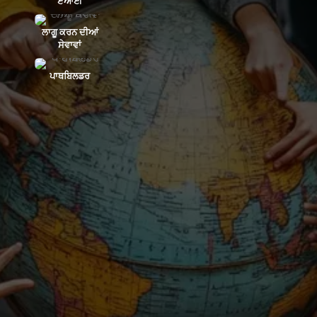
ਏਆਈ
ਲਾਗੂ ਕਰਨ ਦੀਆਂ
ਸੇਵਾਵਾਂ
ਪਾਥਬਿਲਡਰ