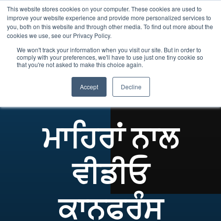
This website stores cookies on your computer. These cookies are used to
Panjabi
improve your website experience and provide more personalized services to
English
you, both on this website and through other media. To find out more about the
cookies we use, see our Privacy Policy.
French
We won't track your information when you visit our site. But in order to
comply with your preferences, we'll have to use just one tiny cookie so
Spanish
that you're not asked to make this choice again.
ਵੀਡੀਓ
Media error: Format(s) not supported o
Chinese
ਚਾਲਕ
ਫਾਈਲ ਡਾਊਨਲੋਡ ਕਰੋ: https://digitalhumanlibr
Accept
Decline
Arabic
dHL-Video-Conference-with-Experts.mp4
Hindi
Tagalog
ਮਾਹਿਰਾਂ ਨਾਲ
Cantonese
Italian
ਵੀਡੀਓ
ਕਾਨਫਰੰਸ