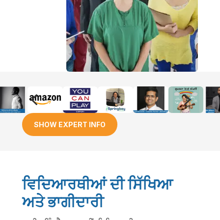
4
5
SHOW EXPERT INFO
ਵਿਦਿਆਰਥੀਆਂ ਦੀ ਸਿੱਖਿਆ
ਅਤੇ ਭਾਗੀਦਾਰੀ