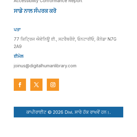
Accessibility Conformance Report
ਸਾਡੇ ਨਾਲ ਸੰਪਰਕ ਕਰੋ
ਪਤਾ
77 ਕਿਟ੍ਰਿਜ ਐਵੇਨਿਊ ਈ., ਸਟਰੈਥਰੌਏ, ਓਨਟਾਰੀਓ, ਕੈਨੇਡਾ N7G
2A9
ਈਮੇਲ
joinus@digitalhumanlibrary.com
ਕਾਪੀਰਾਈਟ © 2026 Divi. ਸਾਰੇ ਹੱਕ ਰਾਖਵੇਂ ਹਨ।.