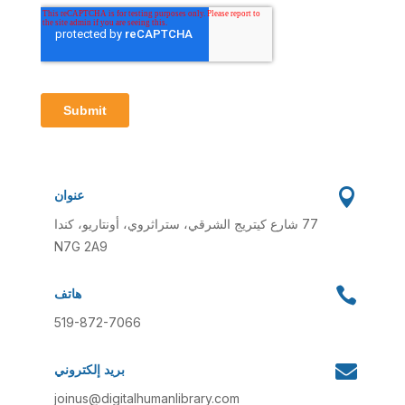

عنوان
77 شارع كيتريج الشرقي، ستراثروي، أونتاريو، كندا
N7G 2A9

هاتف
519-872-7066

بريد إلكتروني
joinus@digitalhumanlibrary.com