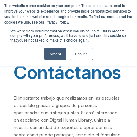
This website stores cookies on your computer. These cookies are used to
Spanish
improve your website experience and provide more personalized services to
English
you, both on this website and through other media. To find out more about the
cookies we use, see our Privacy Policy.
French
We won't track your information when you visit our site. But in order to
comply with your preferences, we'll have to use just one tiny cookie so
Chinese
that you're not asked to make this choice again.
Panjabi
Accept
Decline
Arabic
Contáctanos
Hindi
Tagalog
Cantonese
Italian
El importante trabajo que realizamos en las escuelas
es posible gracias a grupos de personas
apasionadas que trabajan juntas. Si está interesado
en asociarse con Digital Human Library, unirse a
nuestra comunidad de expertos o aprender más
sobre cómo puede participar, complete el formulario