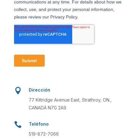

Dirección
77 Kittridge Avenue East, Strathroy, ON.,
CANADÁ N7G 2A9

Teléfono
519-872-7066