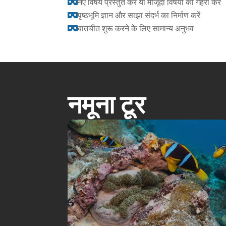
नए विषय प्रस्तुत करें या मौजूदा विषयों को गहरा करें

पृष्ठभूमि ज्ञान और साझा संदर्भ का निर्माण करें

बातचीत शुरू करने के लिए सामान्य अनुभव

नमूना टूर