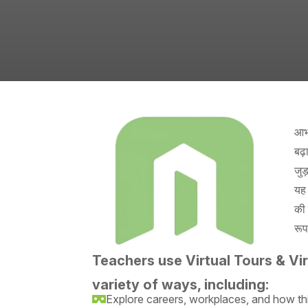
आभा
बढ़
जुड
यह 
की 
रूप
Teachers use Virtual Tours & Virt
variety of ways, including:
Explore careers, workplaces, and how t
