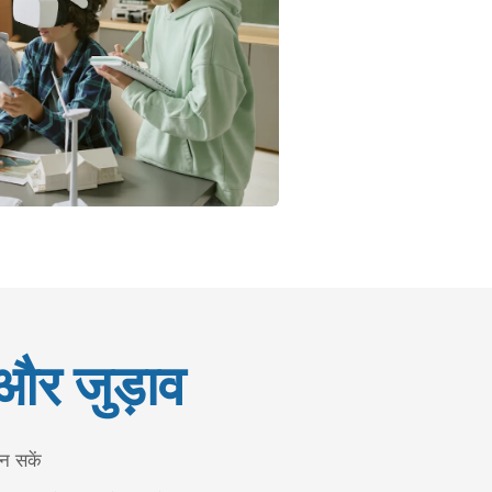
और जुड़ाव
 न सकें