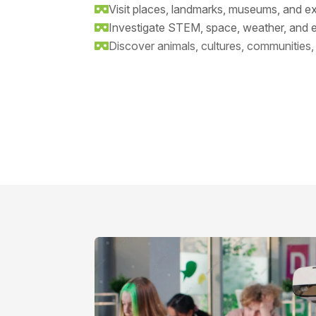
Visit places, landmarks, museums, and ex

Investigate STEM, space, weather, and 

Discover animals, cultures, communities,
