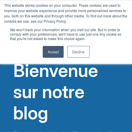
This website stores cookies on your computer. These cookies are used to
French
improve your website experience and provide more personalized services to
you, both on this website and through other media. To find out more about the
English
cookies we use, see our Privacy Policy.
Spanish
We won't track your information when you visit our site. But in order to
comply with your preferences, we'll have to use just one tiny cookie so
Chinese
that you're not asked to make this choice again.
Panjabi
Accept
Decline
Arabic
Bienvenue
Hindi
Tagalog
sur notre
Cantonese
Italian
blog