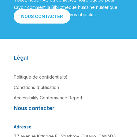
savoir comment la Bibliothèque humaine numérique
peut vous aider à atteindre vos objectifs.
NOUS CONTACTER
Légal
Politique de confidentialité
Conditions d'utilisation
Accessibility Conformance Report
Nous contacter
Adresse
77 avenue Kittridge E., Strathroy, Ontario, CANADA