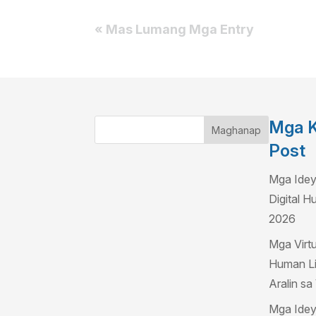
« Mas Lumang Mga Entry
Mga K
Maghanap
Post
Mga Idey
Digital 
2026
Mga Virtua
Human Li
Aralin s
Mga Idey