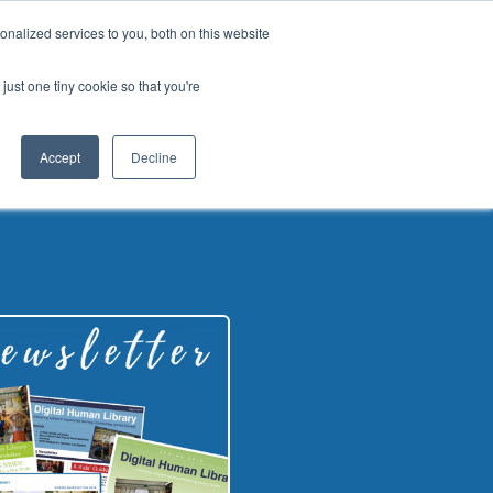
Tagalog
nalized services to you, both on this website
Pag-aampon ng Paaralan
Epekto sa Lipunan
Ang aming blog
English
just one tiny cookie so that you're
French
Makipag-ugnayan sa Amin
Mag-login
Spanish
Accept
Decline
Chinese
Panjabi
Arabic
Hindi
Cantonese
Italian