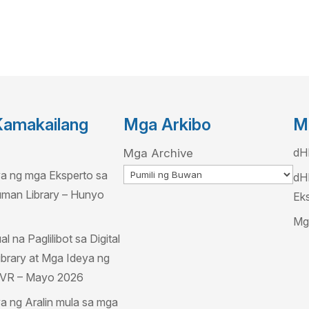
amakailang
Mga Arkibo
M
dH
Mga Archive
a ng mga Eksperto sa
dH
Human Library – Hunyo
Ek
Mg
l na Paglilibot sa Digital
brary at Mga Ideya ng
a VR – Mayo 2026
a ng Aralin mula sa mga