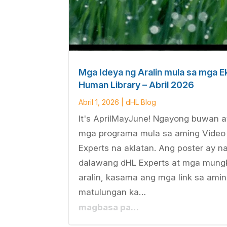
Mga Ideya ng Aralin mula sa mga Ek
Human Library – Abril 2026
Abril 1, 2026
|
dHL Blog
It's AprilMayJune! Ngayong buwan 
mga programa mula sa aming Video
Experts na aklatan. Ang poster ay n
dalawang dHL Experts at mga mungk
aralin, kasama ang mga link sa ami
matulungan ka…
magbasa pa…