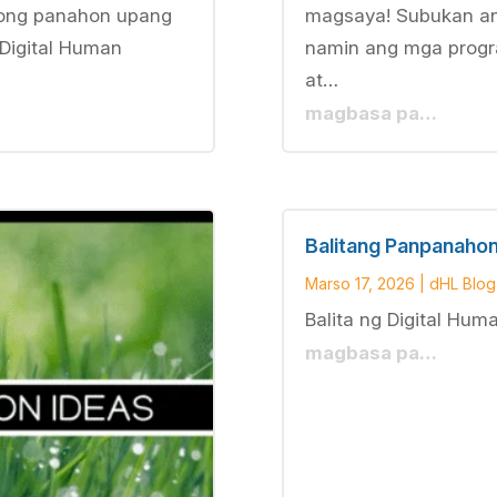
ong panahon upang
magsaya! Subukan an
 Digital Human
namin ang mga progr
at…
magbasa pa…
Balitang Panpanahon
Marso 17, 2026
|
dHL Blog
Balita ng Digital Hum
magbasa pa…