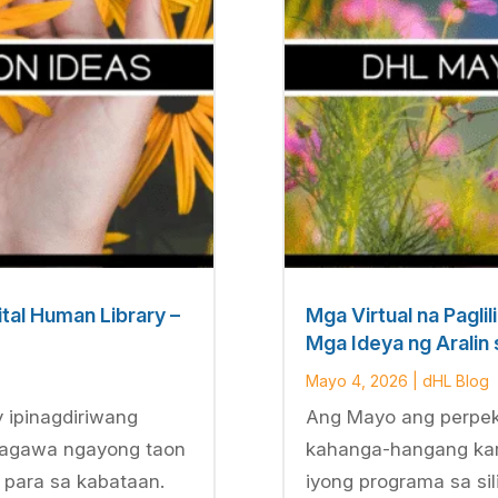
tal Human Library –
Mga Virtual na Paglil
Mga Ideya ng Aralin
Mayo 4, 2026
|
dHL Blog
 ipinagdiriwang
Ang Mayo ang perpek
 nagawa ngayong taon
kahanga-hangang kar
para sa kabataan.
iyong programa sa si