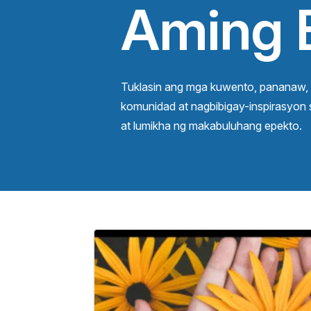
Aming 
Tuklasin ang mga kuwento, pananaw,
komunidad at nagbibigay-inspirasyon 
at lumikha ng makabuluhang epekto.