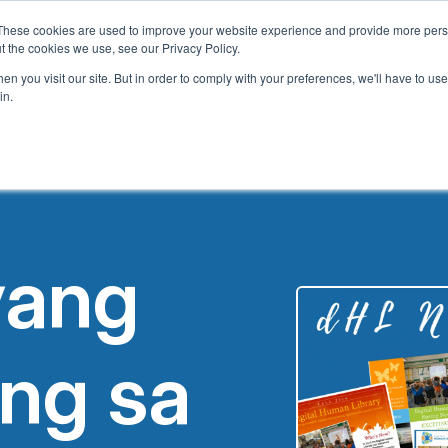
These cookies are used to improve your website experience and provide more perso
an
Tungkol sa Amin
Ano ang Aming Alok
Programa ng 
t the cookies we use, see our Privacy Policy.
n you visit our site. But in order to comply with your preferences, we'll have to use 
in.
yang
ng sa