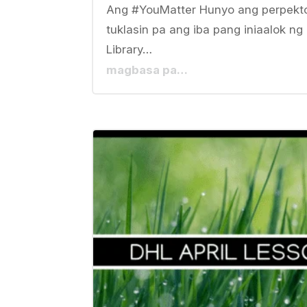
Ang #YouMatter Hunyo ang perpekt
tuklasin pa ang iba pang iniaalok ng
Library…
magbasa pa…