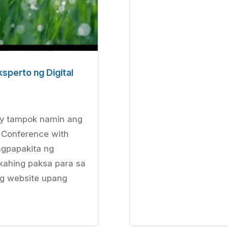
sperto ng Digital
ay tampok namin ang
 Conference with
agpapakita ng
ahing paksa para sa
ng website upang