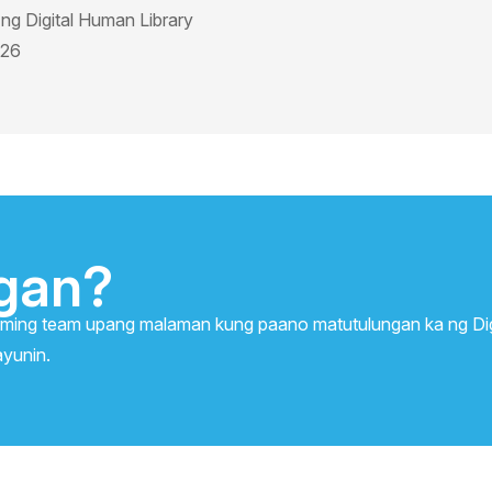
ng Digital Human Library
026
gan?
aming team upang malaman kung paano matutulungan ka ng Dig
ayunin.