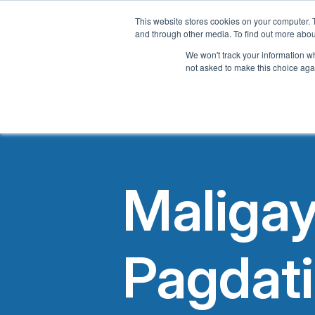
This website stores cookies on your computer. 
Tahan
and through other media. To find out more abou
We won't track your information whe
not asked to make this choice aga
Maliga
Pagdati