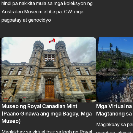
hindi pa nakikita mula sa mga koleksyon ng
Australian Museum at iba pa. CW: mga
pagpatay at genocidyo
Museo ng Royal Canadian Mint
Mga Virtual na 
(Paano Ginawa ang mga Bagay, Mga
Magtanong sa 
Museo)
Maglakbay sa pa
Maglakbay sa virtual tour sa loob ng Royal
panahon, alamin 