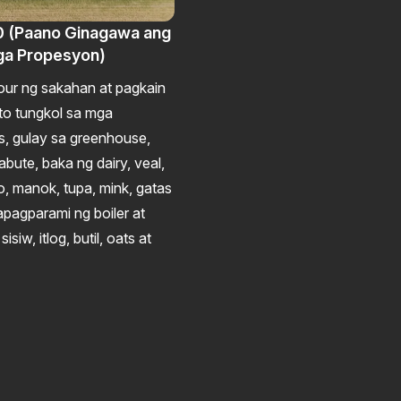
0 (Paano Ginagawa ang
ga Propesyon)
tour ng sakahan at pagkain
to tungkol sa mga
s, gulay sa greenhouse,
abute, baka ng dairy, veal,
o, manok, tupa, mink, gatas
apagparami ng boiler at
siw, itlog, butil, oats at