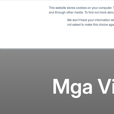
This website stores cookies on your computer. 
Tahan
and through other media. To find out more abou
We won't track your information whe
not asked to make this choice aga
Video
Player
Mga Vir