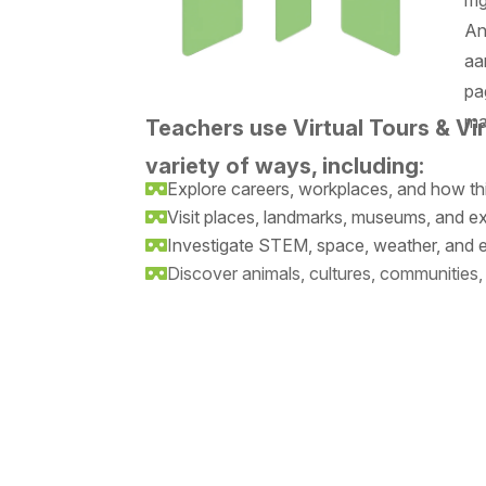
mg
An
aa
pa
ma
Teachers use Virtual Tours & Virt
variety of ways, including:
Explore careers, workplaces, and how t

Visit places, landmarks, museums, and ex

Investigate STEM, space, weather, and 

Discover animals, cultures, communities,
