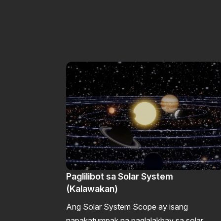
Paglilibot sa Solar System
(Kalawakan)
Ang Solar System Scope ay isang
napakatumpak na paglalakbay sa solar