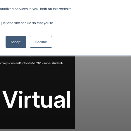
Tagalog
nalized services to you, both on this website
Pag-aampon ng Paaralan
Epekto sa Lipunan
Ang aming blog
English
just one tiny cookie so that you're
French
Makipag-ugnayan sa Amin
Mag-login
Spanish
Accept
Decline
Chinese
Panjabi
rted or source(s) not found
Arabic
.com/wp-content/uploads/2026/06/one-student-
Hindi
Cantonese
 Virtual
Italian