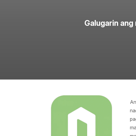
Galugarin ang 
An
na
pa
ma