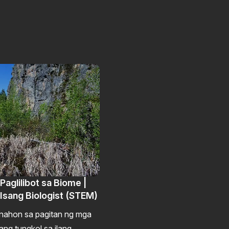
Paglilibot sa Biome |
Isang Biologist (STEM)
nahon sa pagitan ng mga
ang tungkol sa ilang