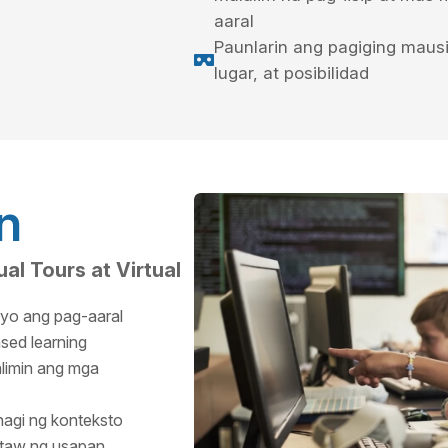
aaral
Paunlarin ang pagiging maus

lugar, at posibilidad
an
al Tours at Virtual
yo ang pag-aaral
ased learning
limin ang mga
agi ng konteksto
itaw ng usapan