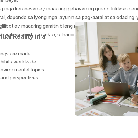
a ideya.
g mga karanasan ay maaaring gabayan ng guro o tuklasin na
ral, depende sa iyong mga layunin sa pag-aaral at sa edad ng
glilibot ay maaaring gamitin bilang mga stand-alone na karanas
lawak na yunit, proyekto, o learning pathway.
ual Reality in a
hings are made
hibits worldwide
environmental topics
 and perspectives