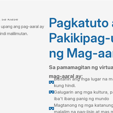
Pagkatuto 
 upang ang pag-aaral ay
Pakikipag
di malilimutan.
ng Mag-aa
Sa pamamagitan ng virtua
mag-aaral ay:
Bisitahin ang mga lugar na m

kung hindi.
Galugarin ang mga kultura, 

iba't ibang panig ng mundo
Magtanong ng mga katanung

malalim na pag-iisip at mas 