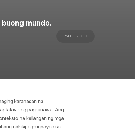
sa buong mundo.
PAUSE VIDEO
nahaging karanasan na
 nagtatayo ng pag-unawa. Ang
konteksto na kailangan ng mga
hang nakikipag-ugnayan sa