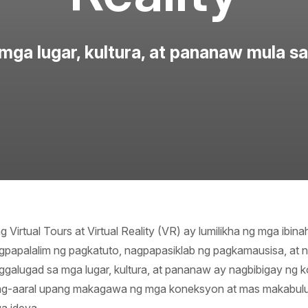
mga lugar, kultura, at pananaw mula 
g Virtual Tours at Virtual Reality (VR) ay lumilikha ng mga ibi
gpapalalim ng pagkatuto, nagpapasiklab ng pagkamausisa, at
ggalugad sa mga lugar, kultura, at pananaw ay nagbibigay ng 
g-aaral upang makagawa ng mga koneksyon at mas makabulu