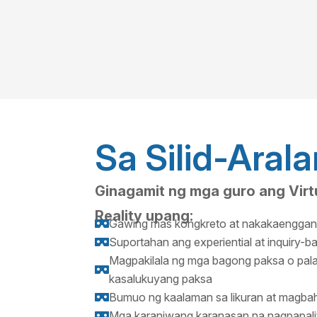
Sa Silid-Aral
Ginagamit ng mga guro ang Virtu
Reality upang:
Gawing mas kongkreto at nakakaenggan

Suportahan ang experiential at inquiry-b

Magpakilala ng mga bagong paksa o pala

kasalukuyang paksa
Bumuo ng kaalaman sa likuran at magbah

Mga karaniwang karanasan na nagpapal
