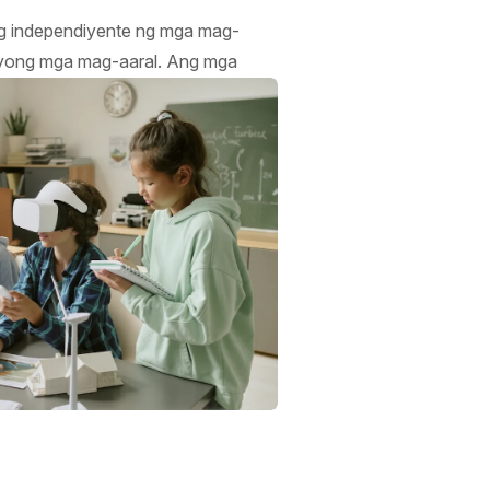
ng independiyente ng mga mag-
 iyong mga mag-aaral. Ang mga
an o bilang bahagi ng isang mas