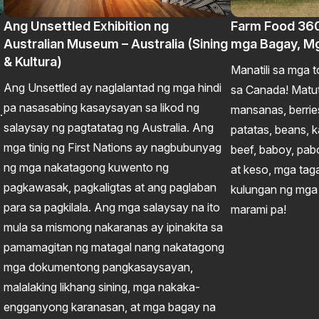
Ang Unsettled Exhibition ng
Farm Food 36
Australian Museum – Australia (Sining
mga Bagay, M
& Kultura)
Manatili sa mga 
Ang Unsettled ay naglalantad ng mga hindi
sa Canada! Matu
pa nasasabing kasaysayan sa likod ng
mansanas, berrie
.
salaysay ng pagtatatag ng Australia. Ang
patatas, beans, k
mga tinig ng First Nations ay nagbubunyag
beef, baboy, pab
ng mga nakatagong kuwento ng
at keso, mga tag
pagkawasak, pagkaligtas at ang paglaban
kulungan ng mga si
para sa pagkilala. Ang mga salaysay na ito
marami pa!
mula sa mismong nakaranas ay ipinakita sa
pamamagitan ng matagal nang nakatagong
mga dokumentong pangkasaysayan,
malalaking likhang sining, mga nakaka-
engganyong karanasan, at mga bagay na