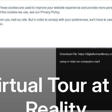
These cookies are used to improve your website experience and provide more perso
an
Tungkol sa Amin
Ano ang Aming Alok
Programa ng 
t the cookies we use, see our Privacy Policy.
n you visit our site. But in order to comply with your preferences, we'll have to use 
in.
Media error: Format(s) not suppo
Download File: https://digitalhumanlibrary
using-vr-kids-on-computers.mp4
tual Tour at
Reality