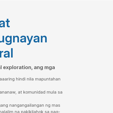
at
-ugnayan
ral
l exploration, ang mga
aaaring hindi nila mapuntahan
pananaw, at komunidad mula sa
ang nangangailangan ng mas
malalim na pakikilahok sa pag-