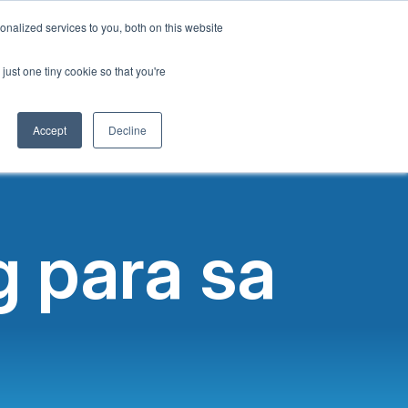
Tagalog
nalized services to you, both on this website
Pag-aampon ng Paaralan
Epekto sa Lipunan
Ang aming blog
English
just one tiny cookie so that you're
French
Makipag-ugnayan sa Amin
Mag-login
Spanish
Accept
Decline
Chinese
Panjabi
Arabic
Hindi
 para sa
Cantonese
Italian