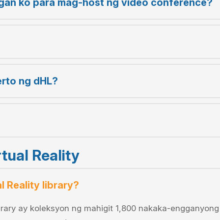
ngan ko para mag-host ng video conference?
erto ng dHL?
tual Reality
l Reality library?
 library ay koleksyon ng mahigit 1,800 nakaka-engganyo