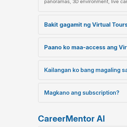
panoramas, 3D environment, live cam
Bakit gagamit ng Virtual Tour
Paano ko maa-access ang Virt
Kailangan ko bang magaling sa
Magkano ang subscription?
CareerMentor AI