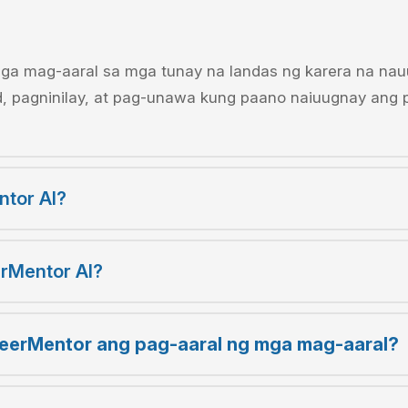
a mag-aaral sa mga tunay na landas ng karera na nauu
, pagninilay, at pag-unawa kung paano naiuugnay ang 
ntor AI?
rMentor AI?
eerMentor ang pag-aaral ng mga mag-aaral?