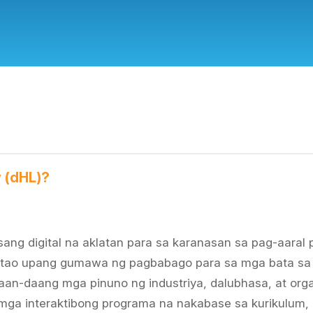
y (dHL)?
isang digital na aklatan para sa karanasan sa pag-aara
tao upang gumawa ng pagbabago para sa mga bata sa
aan-daang mga pinuno ng industriya, dalubhasa, at or
mga interaktibong programa na nakabase sa kurikulum