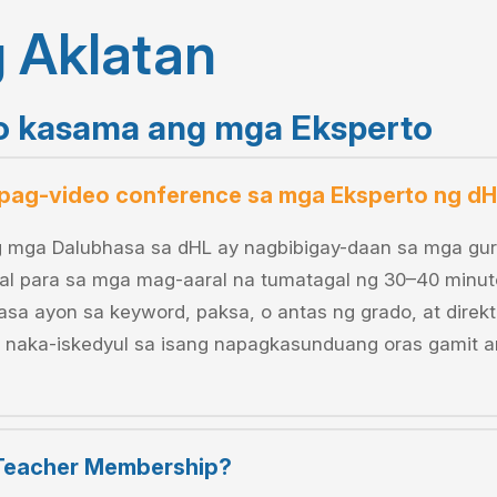
g Aklatan
o kasama ang mga Eksperto
kipag-video conference sa mga Eksperto ng d
 mga Dalubhasa sa dHL ay nagbibigay-daan sa mga gur
ral para sa mga mag-aaral na tumatagal ng 30–40 minut
a ayon sa keyword, paksa, o antas ng grado, at direk
 naka-iskedyul sa isang napagkasunduang oras gamit a
Teacher Membership?