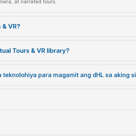
era, at narrated tours.
s & VR?
ual Tours & VR library?
 teknolohiya para magamit ang dHL sa aking si