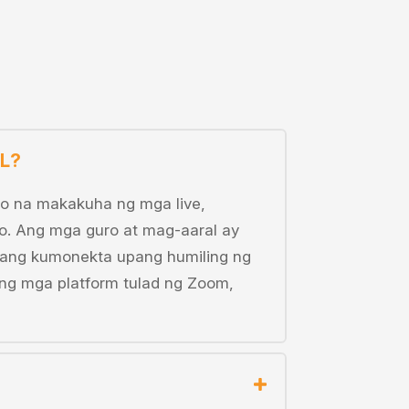
HL?
o na makakuha ng mga live,
o. Ang mga guro at mag-aaral ay
tang kumonekta upang humiling ng
ng mga platform tulad ng Zoom,