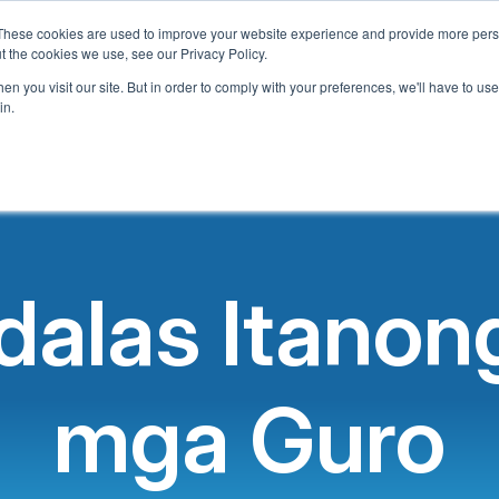
These cookies are used to improve your website experience and provide more perso
an
Tungkol sa Amin
Ano ang Aming Alok
Programa ng 
t the cookies we use, see our Privacy Policy.
n you visit our site. But in order to comply with your preferences, we'll have to use 
in.
alas Itanong
mga Guro