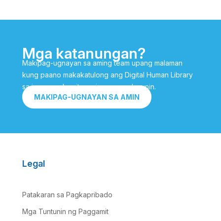
Mga katanungan?
Makipag-ugnayan sa aming team upang malaman
kung paano makakatulong ang Digital Human Library
sa iyo na makamit ang iyong mga layunin.
MAKIPAG-UGNAYAN SA AMIN
Legal
Patakaran sa Pagkapribado
Mga Tuntunin ng Paggamit